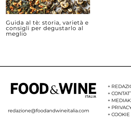
Guida al tè: storia, varietà e
consigli per degustarlo al
meglio
+
REDAZI
+
CONTAT
+
MEDIAK
+
PRIVACY
redazione@foodandwineitalia.com
+
COOKIE