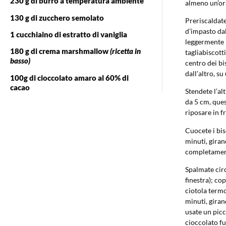
230 g di burro a temperatura ambiente
almeno un’or
130 g di zucchero semolato
Preriscaldate
d’impasto dal
1 cucchiaino di estratto di vaniglia
leggermente i
180 g di crema marshmallow
(ricetta in
tagliabiscott
basso)
centro dei bi
dall’altro, su
100g di cioccolato amaro al 60% di
cacao
Stendete l’al
da 5 cm, quest
riposare in f
Cuocete i bis
minuti, giran
completamente
Spalmate cir
finestra); cop
ciotola termo
minuti, giran
usate un picc
cioccolato fus