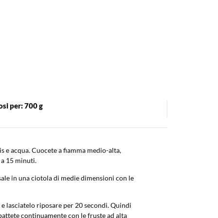
si per: 700 g
is e acqua. Cuocete a fiamma medio-alta,
a 15 minuti.
ale in una ciotola di medie dimensioni con le
e lasciatelo riposare per 20 secondi. Quindi
battete continuamente con le fruste ad alta