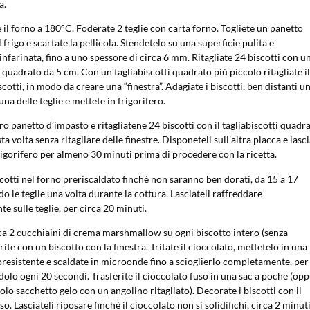
a.
 il forno a 180°C. Foderate 2 teglie con carta forno. Togliete un panetto
 frigo e scartate la pellicola. Stendetelo su una superficie pulita e
nfarinata, fino a uno spessore di circa 6 mm. Ritagliate 24 biscotti con u
i quadrato da 5 cm. Con un tagliabiscotti quadrato più piccolo ritagliate il
scotti, in modo da creare una “finestra”. Adagiate i biscotti, ben distanti u
 una delle teglie e mettete in frigorifero.
tro panetto d’impasto e ritagliatene 24 biscotti con il tagliabiscotti quadr
a volta senza ritagliare delle finestre. Disponeteli sull’altra placca e lasc
rigorifero per almeno 30 minuti prima di procedere con la ricetta.
cotti nel forno preriscaldato finché non saranno ben dorati, da 15 a 17
do le teglie una volta durante la cottura. Lasciateli raffreddare
 sulle teglie, per circa 20 minuti.
ca 2 cucchiaini di crema marshmallow su ogni biscotto intero (senza
rite con un biscotto con la finestra. Tritate il cioccolato, mettetelo in una
resistente e scaldate in microonde fino a scioglierlo completamente, per
dolo ogni 20 secondi. Trasferite il cioccolato fuso in una sac a poche (op
olo sacchetto gelo con un angolino ritagliato). Decorate i biscotti con il
o. Lasciateli riposare finché il cioccolato non si solidifichi, circa 2 minuti