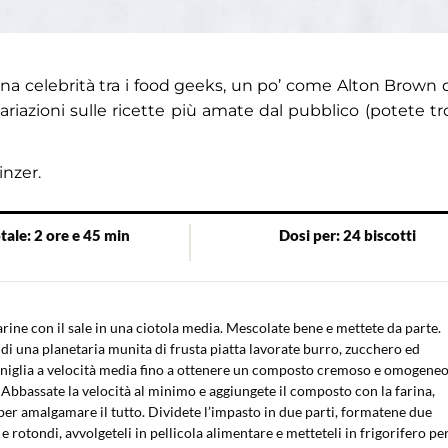
una celebrità tra i food geeks, un po’ come Alton Brown
ariazioni sulle ricette più amate dal pubblico (potete tr
inzer.
ale: 2 ore e 45 min
Dosi per: 24 biscotti
farine con il sale in una ciotola media. Mescolate bene e mettete da parte.
 di una planetaria munita di frusta piatta lavorate burro, zucchero ed
aniglia a velocità media fino a ottenere un composto cremoso e omogeneo
 Abbassate la velocità al minimo e aggiungete il composto con la farina,
er amalgamare il tutto. Dividete l’impasto in due parti, formatene due
 e rotondi, avvolgeteli in pellicola alimentare e metteteli in frigorifero pe