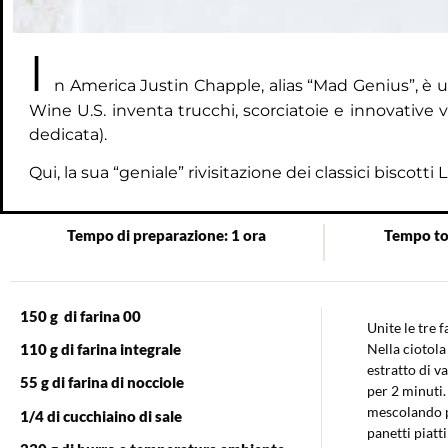
I
n America Justin Chapple, alias “Mad Genius”, è 
Wine U.S. inventa trucchi, scorciatoie e innovative v
dedicata
).
Qui, la sua “geniale” rivisitazione dei classici biscotti L
Tempo di preparazione: 1 ora
Tempo tot
150 g di farina 00
Unite le tre 
Nella ciotola
110 g di farina integrale
estratto di v
55 g di farina di nocciole
per 2 minuti.
mescolando p
1/4 di cucchiaino di sale
panetti piatti