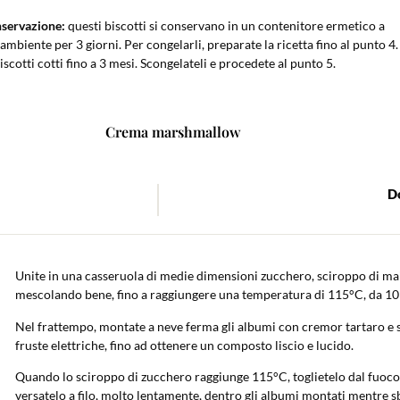
servazione:
questi biscotti si conservano in un contenitore ermetico a
mbiente per 3 giorni. Per congelarli, preparate la ricetta fino al punto 4.
iscotti cotti fino a 3 mesi. Scongelateli e procedete al punto 5.
Crema marshmallow
Do
Unite in una casseruola di medie dimensioni zucchero, sciroppo di ma
mescolando bene, fino a raggiungere una temperatura di 115°C, da 10 
Nel frattempo, montate a neve ferma gli albumi con cremor tartaro e s
fruste elettriche, fino ad ottenere un composto liscio e lucido.
Quando lo sciroppo di zucchero raggiunge 115°C, toglietelo dal fuoco 
versatelo a filo, molto lentamente, dentro gli albumi montati mentre s