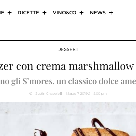
IE
RICETTE
VINO&CO
NEWS
DESSERT
nzer con crema marshmallow 
ano gli S’mores, un classico dolce a
Justin Chapple
Marzo 7, 2019
5:00 pm