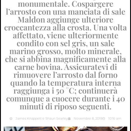
monumentale. Cospargere
l’arrosto con una manciata di sale
Maldon aggiunge ulteriore
croccantezza alla crosta. Una volta
affettato, viene ulteriormente
condito con sel gris, un sale
marino grosso, molto minerale,
che si abbina magnificamente alla
carne bovina. Assicuratevi di
rimuovere l’arrosto dal forno
quando la temperatura interna
raggiunga i 50 °C; continuerà
comunque a cuocere durante i 40
minuti di riposo seguenti.
James Knappett e Shaun Searley
Novembre 8, 2019
10:16 am