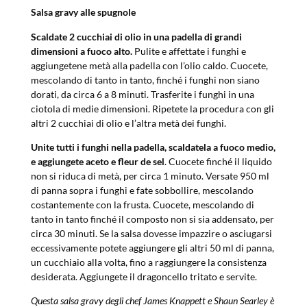
Salsa gravy alle spugnole
Scaldate 2 cucchiai di olio in una padella di grandi
dimensioni a fuoco alto.
Pulite e affettate i funghi e
aggiungetene metà alla padella con l’olio caldo. Cuocete,
mescolando di tanto in tanto, finché i funghi non siano
dorati, da circa 6 a 8 minuti. Trasferite i funghi in una
ciotola di medie dimensioni. Ripetete la procedura con gli
altri 2 cucchiai di olio e l’altra metà dei funghi.
Unite tutti i funghi nella padella, scaldatela a fuoco medio,
e aggiungete aceto e fleur de sel
. Cuocete finché il liquido
non si riduca di metà, per circa 1 minuto. Versate 950 ml
di panna sopra i funghi e fate sobbollire, mescolando
costantemente con la frusta. Cuocete, mescolando di
tanto in tanto finché il composto non si sia addensato, per
circa 30 minuti. Se la salsa dovesse impazzire o asciugarsi
eccessivamente potete aggiungere gli altri 50 ml di panna,
un cucchiaio alla volta, fino a raggiungere la consistenza
desiderata. Aggiungete il dragoncello tritato e servite.
Questa salsa gravy degli chef James Knappett e Shaun Searley è