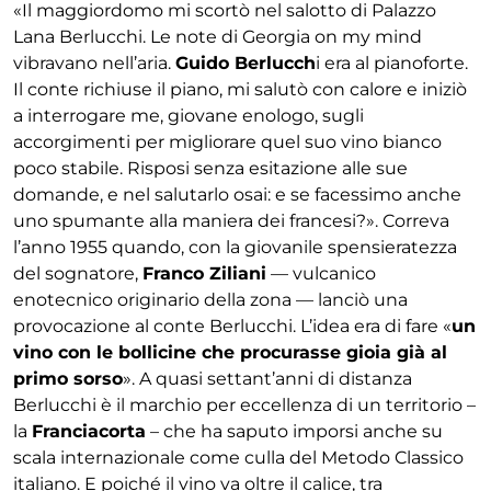
«Il maggiordomo mi scortò nel salotto di Palazzo
Lana Berlucchi. Le note di Georgia on my mind
vibravano nell’aria.
Guido Berlucch
i era al pianoforte.
Il conte richiuse il piano, mi salutò con calore e iniziò
a interrogare me, giovane enologo, sugli
accorgimenti per migliorare quel suo vino bianco
poco stabile. Risposi senza esitazione alle sue
domande, e nel salutarlo osai: e se facessimo anche
uno spumante alla maniera dei francesi?». Correva
l’anno 1955 quando, con la giovanile spensieratezza
del sognatore,
Franco Ziliani
— vulcanico
enotecnico originario della zona — lanciò una
provocazione al conte Berlucchi. L’idea era di fare «
un
vino con le bollicine che procurasse gioia già al
primo sorso
». A quasi settant’anni di distanza
Berlucchi è il marchio per eccellenza di un territorio –
la
Franciacorta
– che ha saputo imporsi anche su
scala internazionale come culla del Metodo Classico
italiano. E poiché il vino va oltre il calice, tra