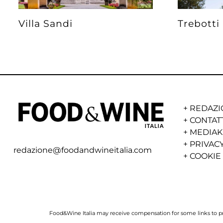
Villa Sandi
Trebotti
+
REDAZI
+
CONTAT
+
MEDIAK
+
PRIVACY
redazione@foodandwineitalia.com
+
COOKIE
Food&Wine Italia may receive compensation for some links to prod