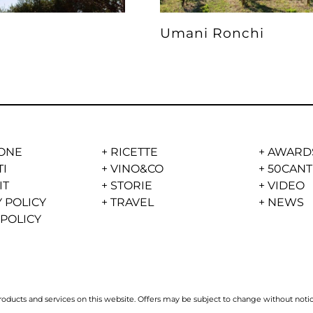
Umani Ronchi
ONE
+
RICETTE
+
AWARD
TI
+
VINO&CO
+
50CANT
IT
+
STORIE
+
VIDEO
 POLICY
+
TRAVEL
+
NEWS
 POLICY
ucts and services on this website. Offers may be subject to change without notice 