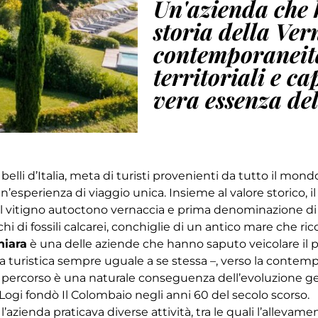
Un'azienda che 
storia della Ver
contemporaneità
territoriali e ca
vera essenza del
elli d’Italia, meta di turisti provenienti da tutto il mond
sperienza di viaggio unica. Insieme al valore storico, il fi
l vitigno autoctono vernaccia e prima denominazione di o
cchi di fossili calcarei, conchiglie di un antico mare che r
hiara
è una delle aziende che hanno saputo veicolare il 
a turistica sempre uguale a se stessa –, verso la contempor
ale percorso è una naturale conseguenza dell’evoluzione g
ogi fondò Il Colombaio negli anni 60 del secolo scorso.
azienda praticava diverse attività, tra le quali l’allevam