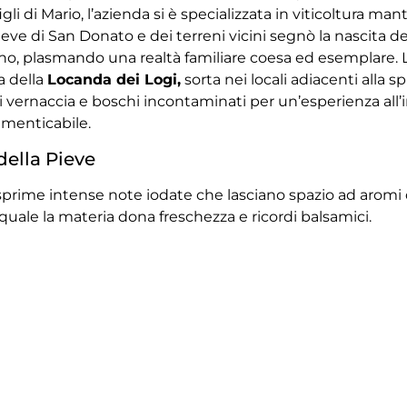
i figli di Mario, l’azienda si è specializzata in viticoltura
 Pieve di San Donato e dei terreni vicini segnò la nascita de
fano, plasmando una realtà familiare coesa ed esemplare
ra della
Locanda dei Logi,
sorta nei locali adiacenti alla 
vernaccia e boschi incontaminati per un’esperienza all’
dimenticabile.
ella Pieve
 esprime intense note iodate che lasciano spazio ad aromi d
quale la materia dona freschezza e ricordi balsamici.