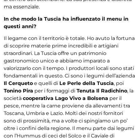
ma
essenziale.
In che modo la Tuscia ha influenzato il menu in
questi
anni?
Il legame con il territorio è totale. Ho avuto la fortuna
di scoprire materie prime incredibili e artigiani
stra
ordinari. La Tuscia offre un patrimonio
gastronomico
unico e abbiamo imparato a
valorizzarlo con il tempo.
I produttori locali sono stati
fondamentali in questo.
Ci sono i legumi dell’azienda
Il Cerqueto
e quelli di
Le
Perle della Tuscia
, poi
Tonino Pira
per i formaggi di
Tenuta Il Radichino
, la
società
cooperativa Lago Vivo
a Bolsena
per il
pesce, mentre la carne proviene da
allevamenti tra
Toscana, Umbria e Lazio. Molti dei
nostri fornitori
sono di prossimità, ma a volte ci spin
giamo un po’
oltre i confini della regione. Il menu parte
dai legumi
con l’Hummus di ceci del Solco e il Caviale
di