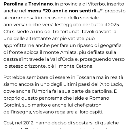
Parolina
a
Trevinano
, in provincia di Viterbo, inserito
anche nel
menu “20 anni e non sentirli…”
, proposto
ai commensali
in occasione dello speciale
anniversario che verrà fe
steggiato per tutto il 2025.
Chi si siede a uno dei tre
fortunati tavoli davanti a
una delle altrettante ampie
vetrate può
approfittarne anche per fare un ripasso di
geografia:
di fronte spicca il monte Amiata, più defilata
sulla
destra s’intravede la Val d’Orcia e, proseguendo
verso
lo stesso orizzonte, c’è il monte Cetona.
Potrebbe
sembrare di essere in Toscana ma in realtà
siamo ancora
in uno degli ultimi paesi dell’Alto Lazio,
dove anche
l’Umbria fa la sua parte da cartolina. È
proprio questo
panorama che Iside e Romano
Gordini, suo marito e
anche lui chef-patron
dell’insegna, volevano regalare
ai loro ospiti.
Così, nel 2012, hanno deciso di spostarsi
di qualche