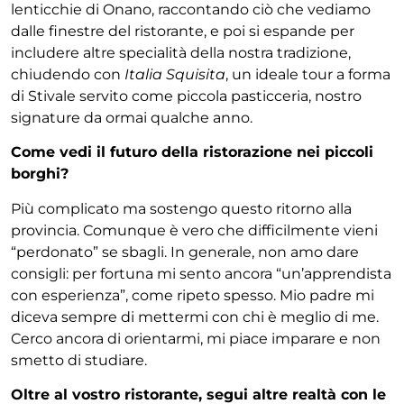
lenticchie di Onano, raccontando ciò che vediamo
dalle finestre del ristorante, e poi si espande per
inclu
dere altre specialità della nostra tradizione,
chiudendo
con
Italia Squisita
, un ideale tour a forma
di Stivale
servito come piccola pasticceria, nostro
signature da
ormai qualche anno.
Come vedi il futuro della ristorazione nei piccoli
borghi?
Più complicato ma sostengo questo ritorno alla
pro
vincia. Comunque è vero che difficilmente vieni
“per
donato” se sbagli. In generale, non amo dare
consigli:
per fortuna mi sento ancora “un’apprendista
con espe
rienza”, come ripeto spesso. Mio padre mi
diceva sem
pre di mettermi con chi è meglio di me.
Cerco ancora
di orientarmi, mi piace imparare e non
smetto di
studiare.
Oltre al vostro ristorante, segui altre realtà con le