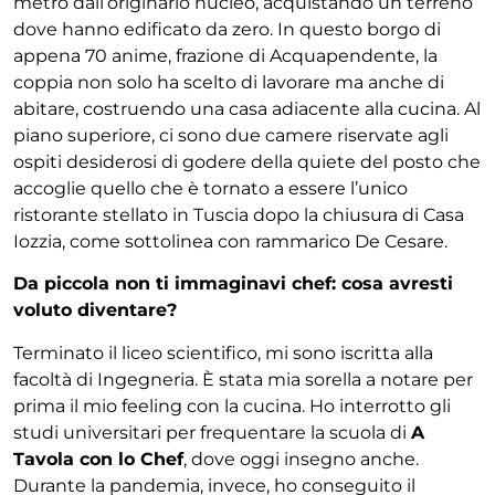
metro dall’originario nucleo, acquistando
un terreno
dove hanno edificato da zero. In questo
borgo di
appena 70 anime, frazione di Acquapendente,
la
coppia non solo ha scelto di lavorare ma anche di
abitare, costruendo una casa adiacente alla cucina. Al
piano superiore, ci sono due camere riservate agli
ospiti
desiderosi di godere della quiete del posto che
accoglie
quello che è tornato a essere l’unico
ristorante stellato
in Tuscia dopo la chiusura di Casa
Iozzia, come sotto
linea con rammarico De Cesare.
Da piccola non ti immaginavi chef: cosa avresti
vo
luto diventare?
Terminato il liceo scientifico, mi sono iscritta alla
fa
coltà di Ingegneria. È stata mia sorella a notare per
prima il mio feeling con la cucina. Ho interrotto gli
studi universitari per frequentare la scuola di
A
Tavola
con lo Chef
, dove oggi insegno anche.
Durante la pan
demia, invece, ho conseguito il