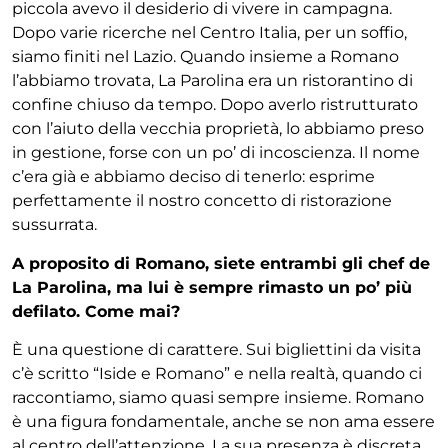
piccola avevo
il desiderio di vivere in campagna.
Dopo varie ricerche
nel Centro Italia, per un soffio,
siamo finiti nel Lazio.
Quando insieme a Romano
l’abbiamo trovata, La
Parolina era un ristorantino di
confine chiuso da tem
po. Dopo averlo ristrutturato
con l’aiuto della vecchia
proprietà, lo abbiamo preso
in gestione, forse con un
po’ di incoscienza. Il nome
c’era già e abbiamo deciso
di tenerlo: esprime
perfettamente il nostro concetto
di ristorazione
sussurrata.
A proposito di Romano, siete entrambi gli chef de
La Parolina, ma lui è sempre rimasto un po’ più
de
filato. Come mai?
È una questione di carattere. Sui bigliettini da visita
c’è scritto “Iside e Romano” e nella realtà, quando ci
raccontiamo, siamo quasi sempre insieme. Romano
è
una figura fondamentale, anche se non ama essere
al
centro dell’attenzione. La sua presenza è discreta