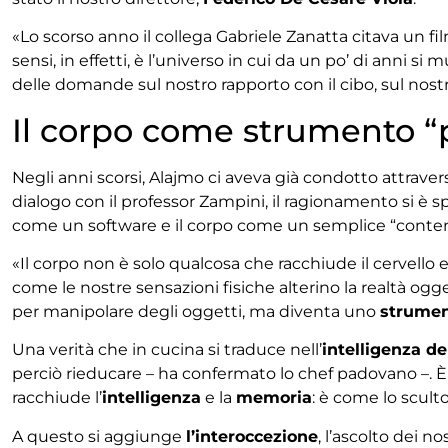
«Lo scorso anno il collega Gabriele Zanatta citava un fi
sensi, in effetti, è l’universo in cui da un po’ di anni s
delle domande sul nostro rapporto con il cibo, sul nostr
Il corpo come strumento “
Negli anni scorsi, Alajmo ci aveva già condotto attravers
dialogo con il professor Zampini, il ragionamento si è 
come un software e il corpo come un semplice “conten
«Il corpo non è solo qualcosa che racchiude il cervello e
come le nostre sensazioni fisiche alterino la realtà 
per manipolare degli oggetti, ma diventa uno
strumen
Una verità che in cucina si traduce nell’
intelligenza d
perciò rieducare – ha confermato lo chef padovano –. È 
racchiude l’
intelligenza
e la
memoria
: è come lo scult
A questo si aggiunge
l’interoccezione
, l’ascolto dei no