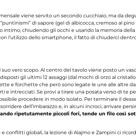
commensale viene servito un secondo cucchiaio, ma da deg
“puntinismi” di sapore (gel di albicocca, cremoso al pi
sto intimo, chiudendo gli occhi e usando la memoria della 
 l’utilizzo dello smartphone, il fatto di chiuderci dentro
 il suo vero scopo. Al centro del tavolo viene posto un v
osti gli ultimi 12 assaggi (dal mochi di orzo al cristallo d
tte e forchette che però sono legate le une alle altre d
ti e intrecciati. Se provi a tirare una posata verso di te p
ossibile procedere in modo isolato. Per terminare il desse
, sorridere dell’imbarazzo e, in alcuni incroci, arrivare per
ando ripetutamente piccoli fori, tende un filo così sott
onflitti globali, la lezione di Alajmo e Zampini ci ricor