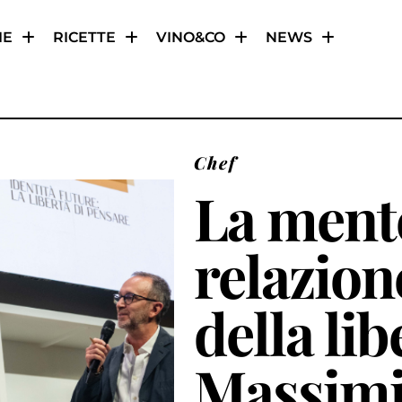
IE
RICETTE
VINO&CO
NEWS
Chef
La mente
relazione
della lib
Massimi