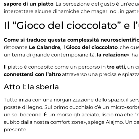
sapore di un piatto
. La percezione del gusto è un’equa
intercettare alcune dinamiche che magari noi, in gastr
Il “Gioco del cioccolato” e l
Come si traduce questa complessità neuroscientific
ristorante
Le Calandre
, il
Gioco del cioccolato
, che qu
un tema di grande contemporaneità:
la relazione
», ha
Il piatto è concepito come un percorso in
tre atti
, un 
connettersi con l’altro
attraverso una precisa e spiaz
Atto I: la sberla
Tutto inizia con una riorganizzazione dello spazio: il serv
posate di legno. Sul primo cucchiaio c’è un micro-sorbet
un sol boccone. È un morso ghiacciato, liscio ma che “n
subito dalla nostra comfort zone», spiega Alajmo. Un 
presente.