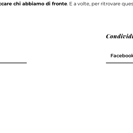
occare chi abbiamo di fronte
. E a volte, per ritrovare qu
Condivid
Faceboo