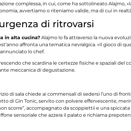
zione complessa, in cui, come ha sottolineato Alajmo, «la
onomia, avvertiamo o riteniamo valide, ma di cui in real
’urgenza di ritrovarsi
a in alta cucina?
Alajmo lo fa attraverso la nuova evolu
est’anno affronta una tematica nevralgica. «Il gioco di q
 annunciato lo chef.
crescendo che scardina le certezze fisiche e spaziali del 
zante meccanica di degustazione.
izio di sala chiede ai commensali di sedersi l’uno di fronte
to di Gin Tonic, servito con polvere effervescente, mering
on scorre”, accompagnato da scoppiettii e una spiccata ac
ceffone sensoriale che azzera il palato e richiama prepo