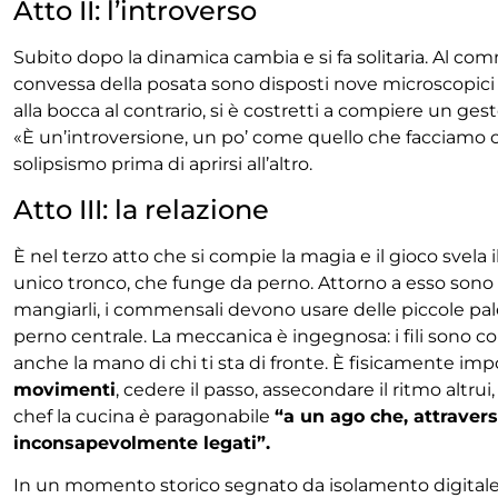
Atto II: l’introverso
Subito dopo la dinamica cambia e si fa solitaria. Al 
convessa della posata sono disposti nove microscopici 
alla bocca al contrario, si è costretti a compiere un ge
«È un’introversione, un po’ come quello che facciamo con
solipsismo prima di aprirsi all’altro.
Atto III: la relazione
È nel terzo atto che si compie la magia e il gioco svela
unico tronco, che funge da perno. Attorno a esso sono disp
mangiarli, i commensali devono usare delle piccole pale
perno centrale. La meccanica è ingegnosa: i fili sono cor
anche la mano di chi ti sta di fronte. È fisicamente imp
movimenti
, cedere il passo, assecondare il ritmo altrui
chef la cucina
è
paragonabile
“a un ago che, attravers
inconsapevolmente legati”.
In un momento storico segnato da isolamento digitale e c