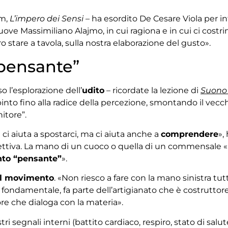
lm,
L’impero dei Sensi
– ha esordito De Cesare Viola per in
i muove Massimiliano Alajmo, in cui ragiona e in cui ci cost
o stare a tavola, sulla nostra elaborazione del gusto».
pensante”
o l’esplorazione dell’
udito
– ricordate la lezione di
Suono
spinto fino alla radice della percezione, smontando il ve
itore”.
 ci aiuta a spostarci, ma ci aiuta anche a
comprendere
»,
oggettiva. La mano di un cuoco o quella di un commensale
to “pensante”
».
el movimento
. «Non riesco a fare con la mano sinistra tut
fondamentale, fa parte dell’artigianato che è costruttor
ore che dialoga con la materia».
stri segnali interni (battito cardiaco, respiro, stato di salu