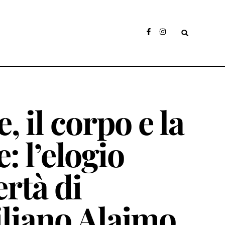
, il corpo e la
: l’elogio
ertà di
liano Alajmo