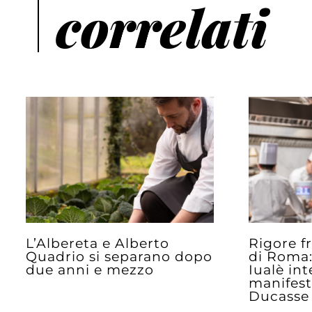
correlati
L’Albereta e Alberto
Rigore f
Quadrio si separano dopo
di Roma:
due anni e mezzo
Iualè int
manifest
Ducasse