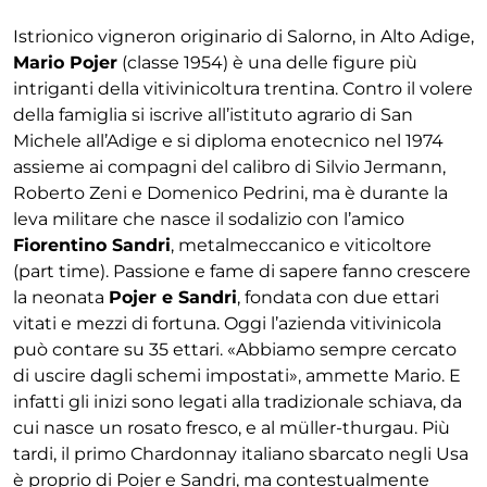
Istrionico vigneron originario di Salorno, in Alto Adige,
Mario Pojer
(classe 1954) è una delle figure più
intriganti della vitivinicoltura trentina. Contro il volere
della famiglia si iscrive all’istituto agrario di San
Michele all’Adige e si diploma enotecnico nel 1974
assieme ai compagni del calibro di Silvio Jermann,
Roberto Zeni e Domenico Pedrini, ma è durante la
leva militare che nasce il sodalizio con l’amico
Fiorentino Sandri
, metalmeccanico e viticoltore
(part time). Passione e fame di sapere fanno crescere
la neonata
Pojer e Sandri
, fondata con due ettari
vitati e mezzi di fortuna. Oggi l’azienda vitivinicola
può contare su 35 ettari. «Abbiamo sempre cercato
di uscire dagli schemi impostati», ammette Mario. E
infatti gli inizi sono legati alla tradizionale schiava, da
cui nasce un rosato fresco, e al müller-thurgau. Più
tardi, il primo Chardonnay italiano sbarcato negli Usa
è proprio di Pojer e Sandri, ma contestualmente