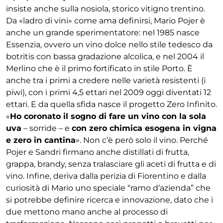
insiste anche sulla nosiola, storico vitigno trentino.
Da «ladro di vini» come ama definirsi, Mario Pojer è
anche un grande sperimentatore: nel 1985 nasce
Essenzia, ovvero un vino dolce nello stile tedesco da
botritis con bassa gradazione alcolica, e nel 2004 il
Merlino che è il primo fortificato in stile Porto. È
anche tra i primi a credere nelle varietà resistenti (i
piwi), con i primi 4,5 ettari nel 2009 oggi diventati 12
ettari. E da quella sfida nasce il progetto Zero Infinito.
«
Ho coronato il sogno di fare un vino con la sola
uva
– sorride – e
con zero chimica esogena in vigna
e zero in cantina
». Non c’è però solo il vino. Perché
Pojer e Sandri firmano anche distillati di frutta,
grappa, brandy, senza tralasciare gli aceti di frutta e di
vino. Infine, deriva dalla perizia di Fiorentino e dalla
curiosità di Mario uno speciale “ramo d’azienda” che
si potrebbe definire ricerca e innovazione, dato che i
due mettono mano anche al processo di