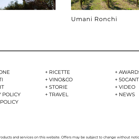
Umani Ronchi
ONE
+
RICETTE
+
AWARD
TI
+
VINO&CO
+
50CANT
IT
+
STORIE
+
VIDEO
 POLICY
+
TRAVEL
+
NEWS
 POLICY
ucts and services on this website. Offers may be subject to change without notice 