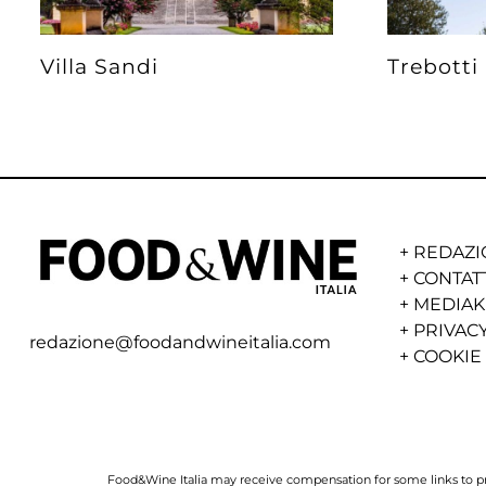
Villa Sandi
Trebotti
+
REDAZI
+
CONTAT
+
MEDIAK
+
PRIVACY
redazione@foodandwineitalia.com
+
COOKIE
Food&Wine Italia may receive compensation for some links to prod