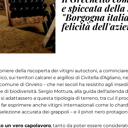
e spiccata della 
"Borgogna italia
felicità dell'azi
niere della riscoperta dei vitigni autoctoni, a cominciar
co, sui territori calcarei e argillosi di Civitella d’Agliano,
el comune di Orvieto – che nei secoli ha resistito agli i
e di biodiversità. Sergio Mottura, alla guida dell’azienda 
si adattassero a questa tipologia di terreno, tra cui il pro
o a far esprimere anche vitigni internazionali come lo cha
elezione accurata dei grappoli – e il pinot nero protagon
to un vero capolavoro
, tanto da poter essere considerat