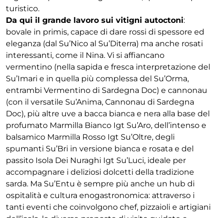
turistico.
Da qui il grande lavoro sui vitigni autoctoni
:
bovale in primis, capace di dare rossi di spessore ed
eleganza (dal Su’Nico al Su’Diterra) ma anche rosati
interessanti, come il Nina. Vi si affiancano
vermentino (nella sapida e fresca interpretazione del
Su’Imari e in quella più complessa del Su’Orma,
entrambi Vermentino di Sardegna Doc) e cannonau
(con il versatile Su’Anima, Cannonau di Sardegna
Doc), più altre uve a bacca bianca e nera alla base del
profumato Marmilla Bianco Igt Su’Aro, dell’intenso e
balsamico Marmilla Rosso Igt Su’Oltre, degli
spumanti Su’Bri in versione bianca e rosata e del
passito Isola Dei Nuraghi Igt Su’Luci, ideale per
accompagnare i deliziosi dolcetti della tradizione
sarda. Ma Su’Entu è sempre più anche un hub di
ospitalità e cultura enogastronomica: attraverso i
tanti eventi che coinvolgono chef, pizzaioli e artigiani