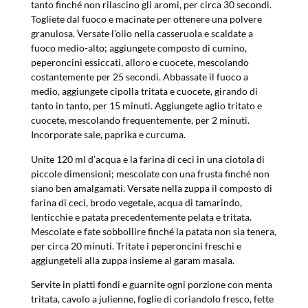
tanto finché non rilascino gli aromi, per circa 30 secondi.
Togliete dal fuoco e macinate per ottenere una polvere
granulosa. Versate l’olio nella casseruola e scaldate a
fuoco medio-alto; aggiungete composto di cumino,
peperoncini essiccati, alloro e cuocete, mescolando
costantemente per 25 secondi. Abbassate il fuoco a
medio, aggiungete cipolla tritata e cuocete, girando di
tanto in tanto, per 15 minuti. Aggiungete aglio tritato e
cuocete, mescolando frequentemente, per 2 minuti.
Incorporate sale, paprika e curcuma.
Unite 120 ml d’acqua e la farina di ceci in una ciotola di
piccole dimensioni; mescolate con una frusta finché non
siano ben amalgamati. Versate nella zuppa il composto di
farina di ceci, brodo vegetale, acqua di tamarindo,
lenticchie e patata precedentemente pelata e tritata.
Mescolate e fate sobbollire finché la patata non sia tenera,
per circa 20 minuti. Tritate i peperoncini freschi e
aggiungeteli alla zuppa insieme al garam masala.
Servite in piatti fondi e guarnite ogni porzione con menta
tritata, cavolo a julienne, foglie di coriandolo fresco, fette