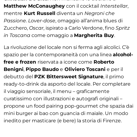
Matthew McConaughey
con il cocktail
Interstellar
,
mentre
Kurt Russell
diventa un
Negroni che
Passione
.
Lover-dose
, omaggio all’anima blues di
Zucchero,
Oscar
, ispirato a Carlo Verdone, fino
Spritz
in Toscana
come omaggio a
Margherita Buy
.
La rivoluzione del locale non si ferma agli alcolici. C’è
spazio per la contemporaneità con una linea
alcohol-
free e frozen
riservata a icone come
Roberto
Benigni
,
Pippo Baudo
e
Oliviero Toscani
e per il
debutto del
PZK Bittersweet Signature
, il primo
ready-to-drink da asporto del locale. Per completare
il viaggio sensoriale, il menu – graficamente
curatissimo con illustrazioni e autografi originali –
propone un food pairing pop-gourmet che spazia dai
mini burger ai bao con guancia di maiale. Un modo
inedito per masticare (e bere) la storia di Firenze.