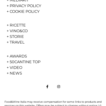
+
MEDIAKIT
+
PRIVACY POLICY
+
COOKIE POLICY
+
RICETTE
+
VINO&CO
+
STORIE
+
TRAVEL
+
AWARDS
+
50CANTINE TOP
+
VIDEO
+
NEWS
Food&Wine Italia may receive compensation for some links to products and
services on this website. Offers may be subject to change without notice | ©