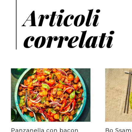
Articoli
correlati
Panzanella con bacon
Bo Ssam 