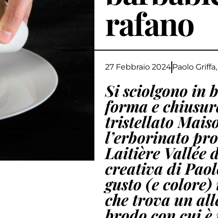
rafano
27 Febbraio 2024
Paolo Griffa
Si sciolgono in
forma e chiusur
tristellato Mais
l’erborinato pr
Laitière Vallée 
creativa di Paol
gusto (e colore)
che trova un all
brodo con cui è