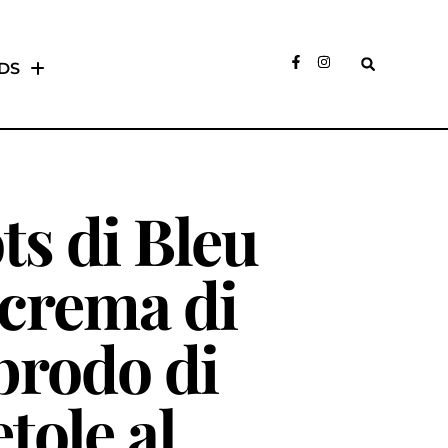
DS
ts di Bleu
 crema di
 brodo di
tole al