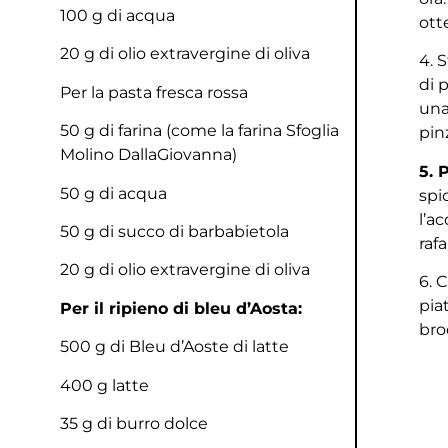
100 g di acqua
ott
20 g di olio extravergine di oliva
4. 
di 
Per la pasta fresca rossa
una
50 g di farina (come la farina Sfoglia
pin
Molino DallaGiovanna)
5. 
50 g di acqua
spi
l’a
50 g di succo di barbabietola
raf
20 g di olio extravergine di oliva
6. 
piat
Per il ripieno di bleu d’Aosta:
bro
500 g di Bleu d’Aoste di latte
400 g latte
35 g di burro dolce