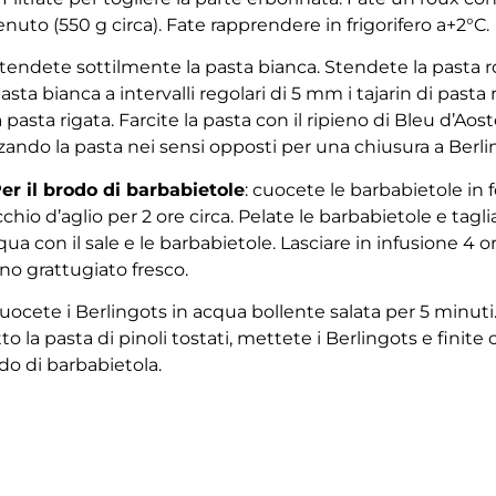
enuto (550 g circa). Fate rapprendere in frigorifero a+2°C.
Stendete sottilmente la pasta bianca. Stendete la pasta ro
pasta bianca a intervalli regolari di 5 mm i tajarin di pasta
 pasta rigata. Farcite la pasta con il ripieno di Bleu d’Aos
zando la pasta nei sensi opposti per una chiusura a Berli
Per il brodo di barbabietole
: cuocete le barbabietole in f
cchio d’aglio per 2 ore circa. Pelate le barbabietole e tagl
cqua con il sale e le barbabietole. Lasciare in infusione 4 
ano grattugiato fresco.
Cuocete i Berlingots in acqua bollente salata per 5 minuti.
to la pasta di pinoli tostati, mettete i Berlingots e finite c
do di barbabietola.