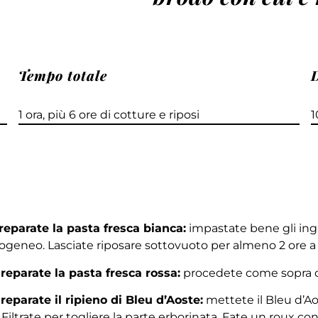
Tempo totale
1 ora, più 6 ore di cotture e riposi
1
Preparate la pasta fresca bianca:
impastate bene gli ingr
geneo. Lasciate riposare sottovuoto per almeno 2 ore a
Preparate la pasta fresca rossa:
procedete come sopra con
Preparate il ripieno di Bleu d’Aoste:
mettete il Bleu d’Ao
 Filtrate per togliere la parte erborinata. Fate un roux con