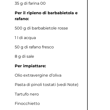
35 g di farina 00
Per il ripieno di barbabietola e
rafano:
500 g di barbabietole rosse
1 l di acqua
50 g di rafano fresco
8 g di sale
Per impiattare:
Olio extravergine d’oliva
Pasta di pinoli tostati (vedi Note)
Tartufo nero
Finocchietto