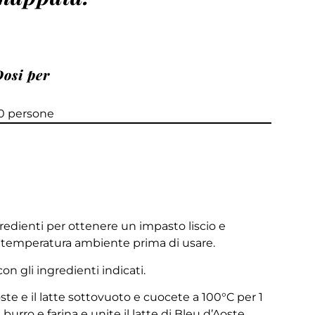
Dosi per
0 persone
edienti per ottenere un impasto liscio e
 temperatura ambiente prima di usare.
 gli ingredienti indicati.
ste e il latte sottovuoto e cuocete a 100°C per 1
 burro e farina e unite il latte di Bleu d’Aoste