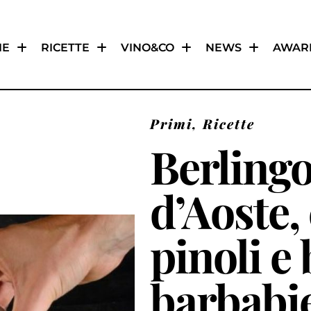
IE
RICETTE
VINO&CO
NEWS
AWAR
Primi
,
Ricette
Berlingo
d’Aoste,
pinoli e
barbabie