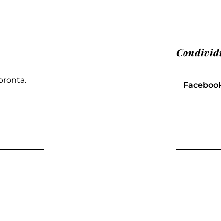
Condivid
pronta.
Faceboo