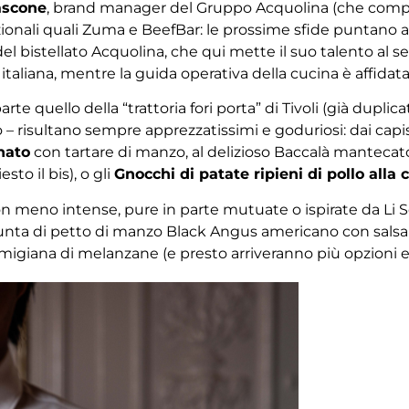
ascone
, brand manager del Gruppo Acquolina (che compr
ionali quali Zuma e BeefBar: le prossime sfide puntano a 
 del bistellato Acquolina, che qui mette il suo talento al
italiana, mentre la guida operativa della cucina è affidat
rte quello della “trattoria fori porta” di Tivoli (già duplic
– risultano sempre apprezzatissimi e goduriosi: dai capi
nato
con tartare di manzo, al delizioso Baccalà manteca
to il bis), o gli
Gnocchi di patate ripieni di pollo alla c
 meno intense, pure in parte mutuate o ispirate da Li S
punta di petto di manzo Black Angus americano con salsa t
igiana di melanzane (e presto arriveranno più opzioni es