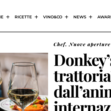
IE
RICETTE
VINO&CO
NEWS
AWAR
Chef
,
Nuove aperture
Donkey’s
trattori
dall’ani
internaz