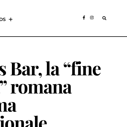
DS
 Bar, la “fine
a” romana
ma
ionale