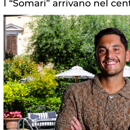
I “Somari” arrivano nel ce