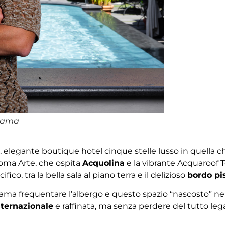
 Dama
, elegante boutique hotel cinque stelle lusso in quella ch
Roma Arte, che ospita
Acquolina
e la vibrante Acquaroof Te
co, tra la bella sala al piano terra e il delizioso
bordo pi
 ama frequentare l’albergo e questo spazio “nascosto” nel
nternazionale
e raffinata, ma senza perdere del tutto lega