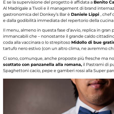
E se la supervisione del progetto è affidata a
Benito C
Al Madrigale a Tivoli e il management di brand internaz
gastronomica del Donkey’s Bar è
Daniele Lippi
, chef
e dalla godibilità immediata del repertorio della cucina 
Il menu, almeno in questa fase d’avvio, replica in gran pa
immancabili che – nonostante il grande caldo cittadino 
coda alla vaccinara o lo strepitoso
Midollo di bue grati
tartufo nero estivo (con un altro clima, ne avremmo chies
Ci sono, comunque, anche proposte più fresche ma non
scottato con panzanella alla romana,
il Pastrami di 
Spaghettoni cacio, pepe e gamberi rossi alla Super parm