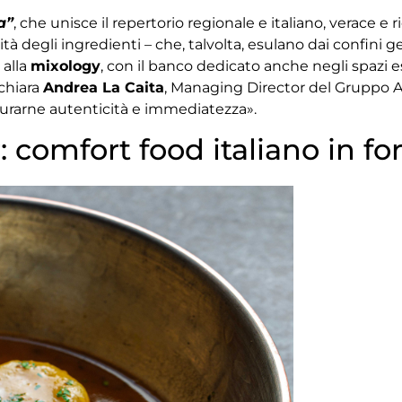
a”
, che unisce il repertorio regionale e italiano, verace e r
lità degli ingredienti – che, talvolta, esulano dai confini ge
 alla
mixology
, con il banco dedicato anche negli spazi es
chiara
Andrea La Caita
, Managing Director del Gruppo Acq
turarne autenticità e immediatezza».
: comfort food italiano in f