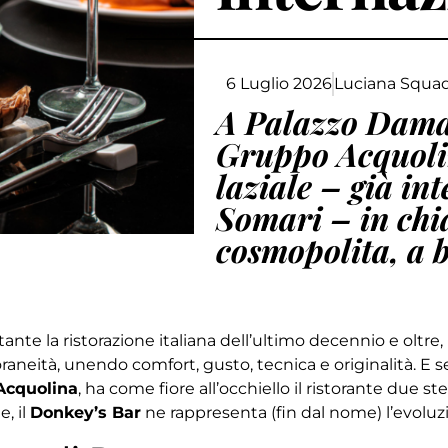
6 Luglio 2026
Luciana Squadr
A Palazzo Dama,
Gruppo Acquolin
laziale – già in
Somari – in ch
cosmopolita, a 
rtante la ristorazione italiana dell’ultimo decennio e oltre
raneità, unendo comfort, gusto, tecnica e originalità. E s
Acquolina
, ha come fiore all’occhiello il ristorante due 
e, il
Donkey’s Bar
ne rappresenta (fin dal nome) l’evoluz