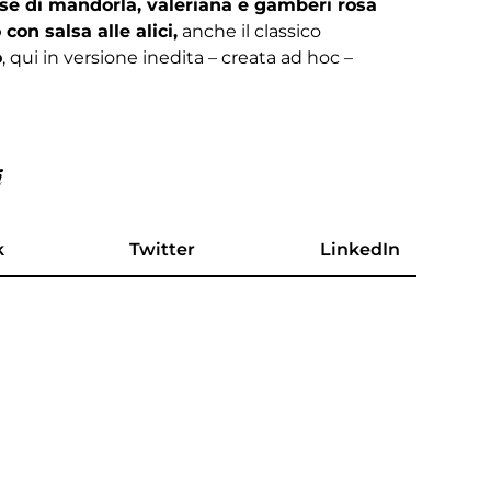
se di mandorla, valeriana e gamberi rosa
 con salsa alle alici,
anche il classico
o
, qui in versione inedita – creata ad hoc –
i
k
Twitter
LinkedIn