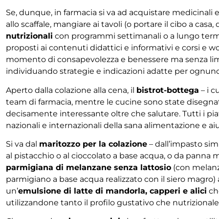
Se, dunque, in farmacia si va ad acquistare medicinali e
allo scaffale, mangiare ai tavoli (o portare il cibo a ca
nutrizionali
con programmi settimanali o a lungo term
proposti ai contenuti didattici e informativi e corsi e w
momento di consapevolezza e benessere ma senza limitazio
individuando strategie e indicazioni adatte per ognuno e
Aperto dalla colazione alla cena, il
bistrot-bottega
– i c
team di farmacia, mentre le cucine sono state disegnat
decisamente interessante oltre che salutare. Tutti i pi
nazionali e internazionali della sana alimentazione e a
Si va dal
maritozzo per la colazione
– dall’impasto sim
al pistacchio o al cioccolato a base acqua, o da panna m
parmigiana di melanzane senza lattosio
(con melanza
parmigiano a base acqua realizzato con il siero magro) 
un’
emulsione di latte di mandorla, capperi e alici
che
utilizzandone tanto il profilo gustativo che nutrizionale