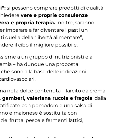
i”:
si possono comprare prodotti di qualità
ichiedere
vere e proprie consulenze
era e propria terapia.
Inoltre, saranno
er imparare a far diventare i pasti un
 quella della “libertà alimentare”,
re il cibo il migliore possibile.
nsieme a un gruppo di nutrizionisti e al
cademia – ha dunque una proposta
che sono alla base delle indicazioni
ardiovascolari.
 una nota dolce contenuta – farcito da crema
, gamberi, valeriana rucola e fragola
, dalla
tratificate con pomodoro e una salsa di
tonno e maionese è sostituita con
e, frutta, pesce e fermenti lattici,