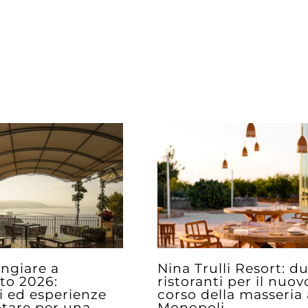
ngiare a
Nina Trulli Resort: d
to 2026:
ristoranti per il nuov
ti ed esperienze
corso della masseria 
tare per una
Monopoli