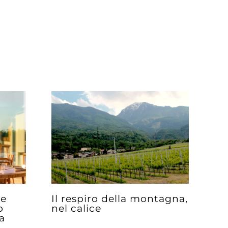
ue
Il respiro della montagna,
o
nel calice
a