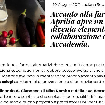
10 Giugno 2021
Luciana Squa
Accanto alla fa
Aprilia apre un 
diventa elemento
collaborazione 
Accademia.
tenzione a format alternativi che mettano insieme gusto
zionale.
Dunque, non avrebbero potuto rivolgersi che a 
r l’idea che avevano in mente: aprire proprio accanto all
acologica
in termini di prevenzione o di potenziamento de
dinando A. Giannone
, di
Niko Romito e della sua Acca
etto interdisciplinare che esplora le potenzialità di “cura 
bo sano e buono proposto a prezzi accessibili per tutti.