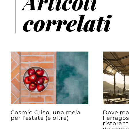
Articoli
correlati
Cosmic Crisp, una mela
Dove ma
per l’estate (e oltre)
Ferragos
ristoran
da preno