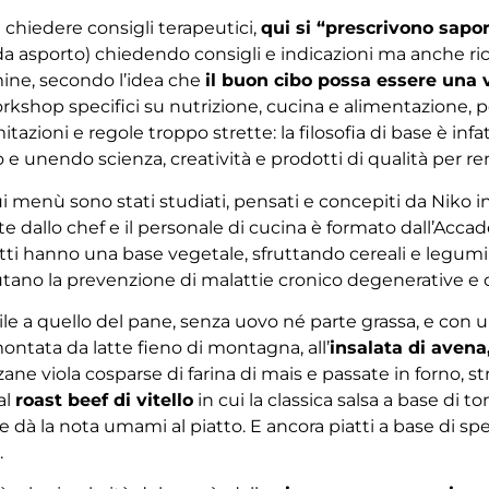
 chiedere consigli terapeutici,
qui si “prescrivono sapor
sa, da asporto) chiedendo consigli e indicazioni ma anche r
ine, secondo l’idea che
il buon cibo possa essere una v
orkshop specifici su nutrizione, cucina e alimentazione, p
ni e regole troppo strette: la filosofia di base è infatti
 unendo scienza, creatività e prodotti di qualità per rende
ui menù sono stati studiati, pensati e concepiti da Niko i
e dallo chef e il personale di cucina è formato dall’Ac
atti hanno una base vegetale, sfruttando cereali e legumi 
iutano la prevenzione di malattie cronico degenerative e c
ile a quello del pane, senza uovo né parte grassa, e con
ontata da latte fieno di montagna, all’
insalata di avena
ne viola cosparse di farina di mais e passate in forno, s
al
roast beef di vitello
in cui la classica salsa a base di 
 dà la nota umami al piatto. E ancora piatti a base di spezi
.