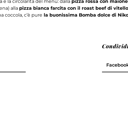
à e la circolarità del menù: dalla
pizza rossa con maione
ena) alla
pizza bianca farcita con il roast beef di vitello
una coccola, c’è pure
la buonissima Bomba dolce di Nik
Condivid
Faceboo