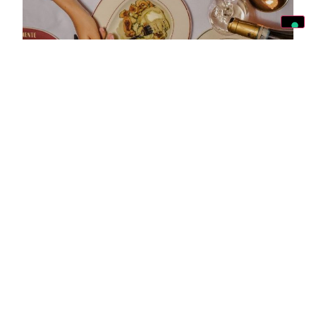
Dove continuare a mangiare e
brindare a Milano tutta l’estate
redazione@foodandwineitalia.com
+
REDAZIONE