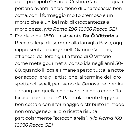
con i pronipoti Cesare e Cristina Carbone, i quali
portano avanti la tradizione di una focaccia ben
cotta, con il formaggio molto cremoso e un
morso che è un bel mix di croccantezza e
morbidezza.
(via Roma 296, 16036 Recco GE)
Fondato nel 1860, il ristorante
Da Ö Vittorio
a
Recco si lega da sempre alla famiglia Bisso, oggi
rappresentata dai gemelli Gianni e Vittorio,
affiancati dai loro figli. La fama di Ö Vittorio
come meta gourmet si consolida negli anni 50-
60, quando il locale rimane aperto tutta la notte
per accogliere gli artisti che, al termine dei loro
spettacoli serali, partivano da Genova per venire
a mangiare quella che diventerà nota come “la
focaccia della notte”. Particolarmente leggera,
ben cotta e con il formaggio distribuito in modo
non omogeneo, la loro ricetta risulta
particolarmente “scrocchiarella”.
(via Roma 160
16036 Recco GE)