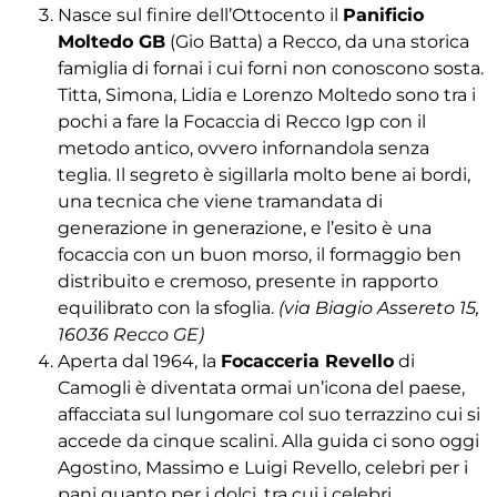
Nasce sul finire dell’Ottocento il
Panificio
Moltedo GB
(Gio Batta) a Recco, da una storica
famiglia di fornai i cui forni non conoscono sosta.
Titta, Simona, Lidia e Lorenzo Moltedo sono tra i
pochi a fare la Focaccia di Recco Igp con il
metodo antico, ovvero infornandola senza
teglia. Il segreto è sigillarla molto bene ai bordi,
una tecnica che viene tramandata di
generazione in generazione, e l’esito è una
focaccia con un buon morso, il formaggio ben
distribuito e cremoso, presente in rapporto
equilibrato con la sfoglia.
(via Biagio Assereto 15,
16036 Recco GE)
Aperta dal 1964, la
Focacceria Revello
di
Camogli è diventata ormai un’icona del paese,
affacciata sul lungomare col suo terrazzino cui si
accede da cinque scalini. Alla guida ci sono oggi
Agostino, Massimo e Luigi Revello, celebri per i
pani quanto per i dolci, tra cui i celebri