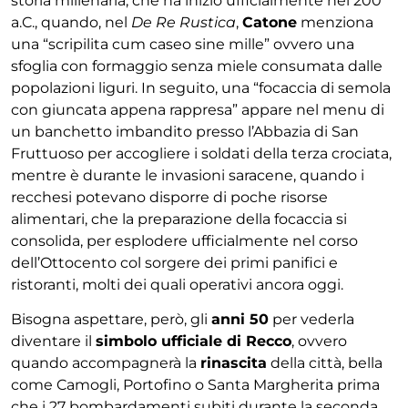
storia millenaria, che ha inizio ufficialmente nel 200
a.C., quando, nel
De Re Rustica
,
Catone
menziona
una “scripilita cum caseo sine mille” ovvero una
sfoglia con formaggio senza miele consumata dalle
popolazioni liguri. In seguito, una “focaccia di semola
con giuncata appena rappresa” appare nel menu di
un banchetto imbandito presso l’Abbazia di San
Fruttuoso per accogliere i soldati della terza crociata,
mentre è durante le invasioni saracene, quando i
recchesi potevano disporre di poche risorse
alimentari, che la preparazione della focaccia si
consolida, per esplodere ufficialmente nel corso
dell’Ottocento col sorgere dei primi panifici e
ristoranti, molti dei quali operativi ancora oggi.
Bisogna aspettare, però, gli
anni 50
per vederla
diventare il
simbolo ufficiale di Recco
, ovvero
quando accompagnerà la
rinascita
della città, bella
come Camogli, Portofino o Santa Margherita prima
che i 27 bombardamenti subiti durante la seconda