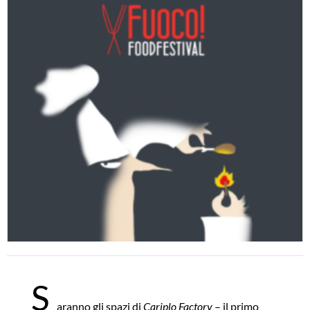
S
aranno gli spazi di
Cariplo Factory
– il primo