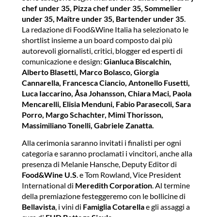
chef under 35, Pizza chef under 35, Sommelier
under 35, Maître under 35, Bartender under 35
.
La redazione di Food&Wine Italia ha selezionato le
shortlist insieme a un board composto dai più
autorevoli giornalisti, critici, blogger ed esperti di
comunicazione e design:
Gianluca Biscalchin,
Alberto Blasetti, Marco Bolasco, Giorgia
Cannarella, Francesca Ciancio, Antonello Fusetti,
Luca Iaccarino, Åsa Johansson, Chiara Maci, Paola
Mencarelli, Elisia Menduni, Fabio Parasecoli, Sara
Porro, Margo Schachter, Mimi Thorisson,
Massimiliano Tonelli, Gabriele Zanatta.
Alla cerimonia saranno invitati i finalisti per ogni
categoria e saranno proclamati i vincitori, anche alla
presenza di Melanie Hansche, Deputy Editor di
Food&Wine U.S
. e Tom Rowland, Vice President
International di
Meredith Corporation
. Al termine
della premiazione festeggeremo con le bollicine di
Bellavista
, i vini di
Famiglia Cotarella
e gli assaggi a