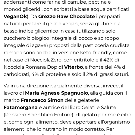
addensanti come farina di carrube, pectina e
monodigliceridi, con sorbetti a base acqua certificati
VeganOk
). Da
Grezzo Raw Chocolate
i preparati
naturali per fare il gelato vegan, senza glutine e a
basso indice glicemico in casa (utilizzando solo
zucchero biologico integrale di cocco e sciroppo
integrale di agave) proposti dalla pasticceria crudista
romana sono anche in versione keto-friendly, come
nel caso di NocciolaZero, con eritritolo e il 42% di
Nocciola Romana Dop di
Viterbo
, a fronte del 4% di
carboidrati, 4% di proteine e solo il 2% di grassi saturi.
Va in una direzione parzialmente diversa, invece, il
lavoro di
Maria Agnese Spagnuolo
, alla guida con il
marito
Francesco Simon
delle gelaterie
Fatamorgana
e autrice del libro Gelati e Salute
(Pensiero Scientifico Editore): «Il gelato per me è cibo
e, come ogni alimento, deve apportare all’organismo
elementi che lo nutrano in modo corretto. Per