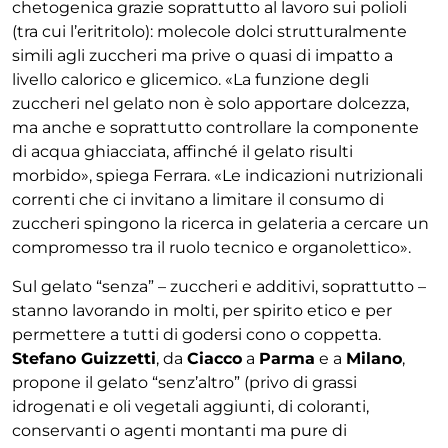
chetogenica grazie soprattutto al lavoro sui polioli
(tra cui l’eritritolo): molecole dolci strutturalmente
simili agli zuccheri ma prive o quasi di impatto a
livello calorico e glicemico. «La funzione degli
zuccheri nel gelato non è solo apportare dolcezza,
ma anche e soprattutto controllare la componente
di acqua ghiacciata, affinché il gelato risulti
morbido», spiega Ferrara. «Le indicazioni nutrizionali
correnti che ci invitano a limitare il consumo di
zuccheri spingono la ricerca in gelateria a cercare un
compromesso tra il ruolo tecnico e organolettico».
Sul gelato “senza” – zuccheri e additivi, soprattutto –
stanno lavorando in molti, per spirito etico e per
permettere a tutti di godersi cono o coppetta.
Stefano Guizzetti
, da
Ciacco
a
Parma
e a
Milano
,
propone il gelato “senz’altro” (privo di grassi
idrogenati e oli vegetali aggiunti, di coloranti,
conservanti o agenti montanti ma pure di