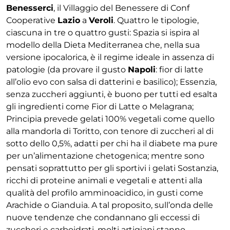
Benesserci
, il Villaggio del Benessere di Conf
Cooperative
Lazio
a
Veroli
. Quattro le tipologie,
ciascuna in tre o quattro gusti: Spazia si ispira al
modello della Dieta Mediterranea che, nella sua
versione ipocalorica, è il regime ideale in assenza di
patologie (da provare il gusto
Napoli
: fior di latte
all’olio evo con salsa di datterini e basilico); Essenzia,
senza zuccheri aggiunti, è buono per tutti ed esalta
gli ingredienti come Fior di Latte o Melagrana;
Principia prevede gelati 100% vegetali come quello
alla mandorla di Toritto, con tenore di zuccheri al di
sotto dello 0,5%, adatti per chi ha il diabete ma pure
per un’alimentazione chetogenica; mentre sono
pensati soprattutto per gli sportivi i gelati Sostanzia,
ricchi di proteine animali e vegetali e attenti alla
qualità del profilo amminoacidico, in gusti come
Arachide o Gianduia. A tal proposito, sull’onda delle
nuove tendenze che condannano gli eccessi di
zuccheri e carboidrati, molti artigiani stanno