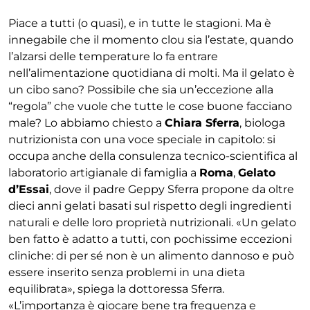
Piace a tutti (o quasi), e in tutte le stagioni. Ma è
innegabile che il momento clou sia l’estate, quando
l’alzarsi delle temperature lo fa entrare
nell’alimentazione quotidiana di molti. Ma il gelato è
un cibo sano? Possibile che sia un’eccezione alla
“regola” che vuole che tutte le cose buone facciano
male? Lo abbiamo chiesto a
Chiara Sferra
, biologa
nutrizionista con una voce speciale in capitolo: si
occupa anche della consulenza tecnico-scientifica al
laboratorio artigianale di famiglia a
Roma
,
Gelato
d’Essai
, dove il padre Geppy Sferra propone da oltre
dieci anni gelati basati sul rispetto degli ingredienti
naturali e delle loro proprietà nutrizionali. «Un gelato
ben fatto è adatto a tutti, con pochissime eccezioni
cliniche: di per sé non è un alimento dannoso e può
essere inserito senza problemi in una dieta
equilibrata», spiega la dottoressa Sferra.
«L’importanza è giocare bene tra frequenza e