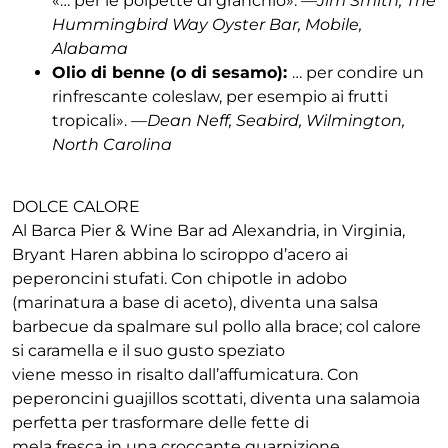
«… per le polpette di granchio». —
Jim Smith, The
Hummingbird Way Oyster Bar, Mobile,
Alabama
Olio di benne (o di sesamo):
… per condire un
rinfrescante coleslaw, per esempio ai frutti
tropicali». —
Dean Neff, Seabird, Wilmington,
North Carolina
DOLCE CALORE
Al Barca Pier & Wine Bar ad Alexandria, in Virginia,
Bryant Haren abbina lo sciroppo d’acero ai
peperoncini stufati. Con chipotle in adobo
(marinatura a base di aceto), diventa una salsa
barbecue da spalmare sul pollo alla brace; col calore
si caramella e il suo gusto speziato
viene messo in risalto dall’affumicatura. Con
peperoncini guajillos scottati, diventa una salamoia
perfetta per trasformare delle fette di
mela fresca in una croccante guarnizione.