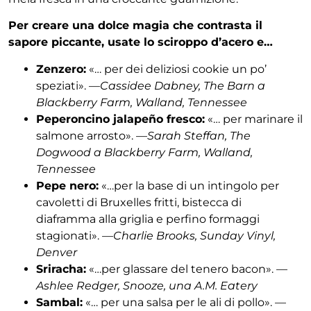
Per creare una dolce magia che contrasta il
sapore piccante, usate lo sciroppo d’acero e…
Zenzero:
«… per dei deliziosi cookie un po’
speziati». —
Cassidee Dabney, The Barn a
Blackberry Farm, Walland, Tennessee
Peperoncino jalapeño fresco:
«… per marinare il
salmone arrosto». —
Sarah Steffan, The
Dogwood a Blackberry Farm, Walland,
Tennessee
Pepe nero:
«…per la base di un intingolo per
cavoletti di Bruxelles fritti, bistecca di
diaframma alla griglia e perfino formaggi
stagionati». —
Charlie Brooks, Sunday Vinyl,
Denver
Sriracha:
«…per glassare del tenero bacon». —
Ashlee Redger, Snooze, una A.M. Eatery
Sambal:
«… per una salsa per le ali di pollo». —