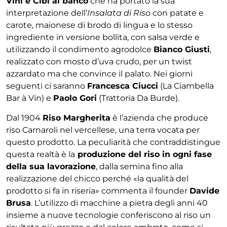
Vini e Cibi al banco
che ha portato la sua
interpretazione dell’
Insalata di Riso
con patate e
carote, maionese di brodo di lingua e lo stesso
ingrediente in versione bollita, con salsa verde e
utilizzando il condimento agrodolce
Bianco Giusti
,
realizzato con mosto d’uva crudo, per un twist
azzardato ma che convince il palato. Nei giorni
seguenti ci saranno
Francesca Ciucci
(La Ciambella
Bar à Vin) e
Paolo Gori
(Trattoria Da Burde).
Dal 1904
Riso Margherita
è l’azienda che produce
riso Carnaroli nel vercellese, una terra vocata per
questo prodotto. La peculiarità che contraddistingue
questa realtà è la
produzione del riso in ogni fase
della sua lavorazione
, dalla semina fino alla
realizzazione del chicco perché «la qualità del
prodotto si fa in riseria» commenta il founder
Davide
Brusa
. L’utilizzo di macchine a pietra degli anni 40
insieme a nuove tecnologie conferiscono al riso un