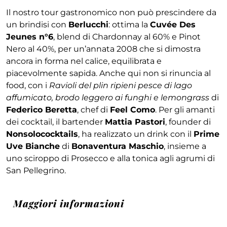
Il nostro tour gastronomico non può prescindere da
un brindisi con
Berlucchi
: ottima la
Cuvée Des
Jeunes n°6
, blend di Chardonnay al 60% e Pinot
Nero al 40%, per un’annata 2008 che si dimostra
ancora in forma nel calice, equilibrata e
piacevolmente sapida. Anche qui non si rinuncia al
food, con i
Ravioli del plin ripieni pesce di lago
affumicato, brodo leggero ai funghi e lemongrass
di
Federico Beretta
, chef di
Feel Como
. Per gli amanti
dei cocktail, il bartender
Mattia Pastori
, founder di
Nonsolococktails
, ha realizzato un drink con il
Prime
Uve Bianche
di
Bonaventura Maschio
, insieme a
uno sciroppo di Prosecco e alla tonica agli agrumi di
San Pellegrino.
Maggiori informazioni