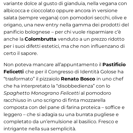
variante dolce al gusto di gianduia, nella vegana con
albicocca e cioccolato oppure ancora in versione
salata (sempre vegana) con pomodori secchi, olive e
origano, una new entry nella gamma dei prodotti del
panificio bolognese – per chi vuole risparmiare c’è
anche la
Colombrutta
venduto a un prezzo ridotto
per i suoi difetti estetici, ma che non influenzano di
certo il sapore.
Non poteva mancare all’appuntamento il
Pastificio
Felicetti
che per il Congresso di Identità Golose ha
“trasformato” il pizzaiolo
Renato Bosco
in uno chef
che ha interpretato la “disobbedienza” con lo
Spaghetto Monograno Felicetti
al pomodoro
racchiuso in uno scrigno di finta mozzarella
composta con del pane di farina proteica – soffice e
leggero – che si adagia su una burrata pugliese e
completato da un’emulsione al basilico. Fresco e
intrigante nella sua semplicità.