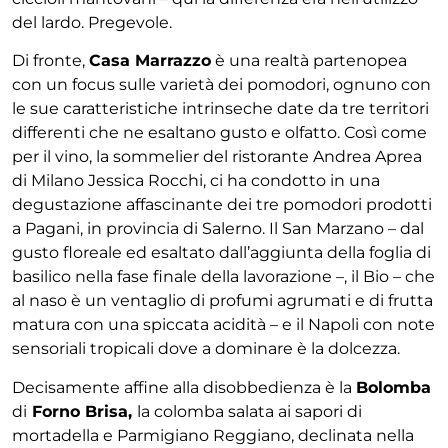
del lardo. Pregevole.
Di fronte,
Casa Marrazzo
è una realtà partenopea
con un focus sulle varietà dei pomodori, ognuno con
le sue caratteristiche intrinseche date da tre territori
differenti che ne esaltano gusto e olfatto. Così come
per il vino, la sommelier del ristorante
Andrea Aprea
di Milano
Jessica Rocchi,
ci ha condotto in una
degustazione affascinante dei tre pomodori prodotti
a Pagani, in provincia di Salerno. Il
San Marzano
– dal
gusto floreale ed esaltato dall’aggiunta della foglia di
basilico nella fase finale della lavorazione –, il
Bio –
che
al naso è un ventaglio di profumi agrumati e di frutta
matura con una spiccata acidità – e il
Napoli
con note
sensoriali tropicali dove a dominare è la dolcezza.
Decisamente affine alla disobbedienza è la
Bolomba
di
Forno Brisa,
la colomba salata ai sapori di
mortadella e Parmigiano Reggiano, declinata nella