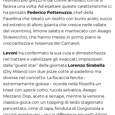
risultato più grezzo e dal colore ambrato, come si
faceva una volta. Ad esaltare queste caratteristiche ci
ha pensato
Federico Pettenuzzo
, chef della
Favellina che ideato un risotto con burro acido, succo
ed estratto di alloro (pianta che cresce nelle vallate
del vicentino), limone salato e mantecato con Asiago
Stravecchio, che hanno messo in primo piano la
croccantezza e l’essenza del Carnaroli.
Levoni
ha confermato la sua cura e dimestichezza
nel trattare e valorizzare gli insaccati, impreziositi
dalla “guest star” della giornata
Lorenzo Sirabella
(Dry Milano) con due pizze cotte al padellino ma
diverse nel concetto. La focaccia farcita –
estremamente golosa – ricorda nella filosofia un
toast con speck cotto, rucola selvatica, Asiago
Mezzano Dop, aceto e senape, mentre la versione
classica gioca con un topping di lardo stagionato
pancettato, cime di rapa, fonduta di Gorgonzola e
ciccioli mantovani – qui la differenza era nell’utilizzo