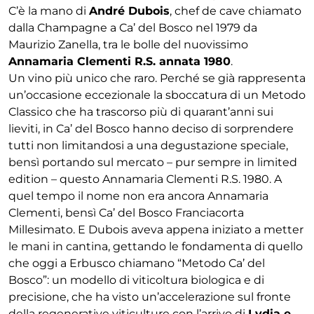
C’è la mano di
André Dubois
, chef de cave chiamato
dalla Champagne a Ca’ del Bosco nel 1979 da
Maurizio Zanella, tra le bolle del nuovissimo
Annamaria Clementi R.S. annata 1980
.
Un vino più unico che raro. Perché se già rappresenta
un’occasione eccezionale la sboccatura di un Metodo
Classico che ha trascorso più di quarant’anni sui
lieviti, in Ca’ del Bosco hanno deciso di sorprendere
tutti non limitandosi a una degustazione speciale,
bensì portando sul mercato – pur sempre in limited
edition – questo Annamaria Clementi R.S. 1980. A
quel tempo il nome non era ancora Annamaria
Clementi, bensì Ca’ del Bosco Franciacorta
Millesimato. E Dubois aveva appena iniziato a metter
le mani in cantina, gettando le fondamenta di quello
che oggi a Erbusco chiamano “Metodo Ca’ del
Bosco”: un modello di viticoltura biologica e di
precisione, che ha visto un’accelerazione sul fronte
della regenerative viticulture con l’arrivo di
Lydia e