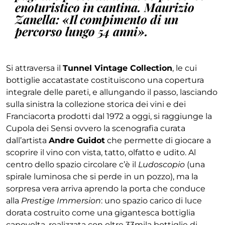
enoturistico in cantina. Maurizio
Zanella: «Il compimento di un
percorso lungo 54 anni».
Si attraversa il
Tunnel Vintage Collection
, le cui
bottiglie accatastate costituiscono una copertura
integrale delle pareti, e allungando il passo, lasciando
sulla sinistra la collezione storica dei vini e dei
Franciacorta prodotti dal 1972 a oggi, si raggiunge la
Cupola dei Sensi ovvero la scenografia curata
dall’artista
Andre Guidot
che permette di giocare a
scoprire il vino con vista, tatto, olfatto e udito. Al
centro dello spazio circolare c’è il
Ludoscopio
(una
spirale luminosa che si perde in un pozzo), ma la
sorpresa vera arriva aprendo la porta che conduce
alla
Prestige Immersion
: uno spazio carico di luce
dorata costruito come una gigantesca bottiglia
capovolta, realizzata con oltre 33mila bottiglie di