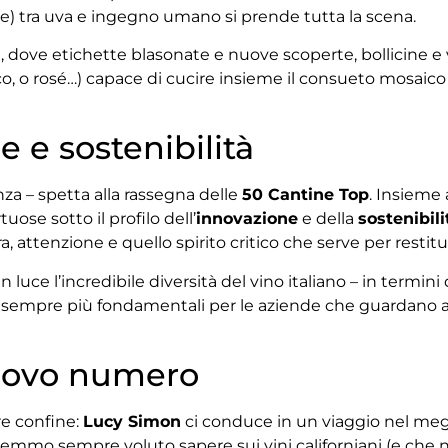
ale) tra uva e ingegno umano si prende tutta la scena.
dove etichette blasonate e nuove scoperte, bollicine e v
, o rosé…) capace di cucire insieme il consueto mosaico di r
 e sostenibilità
nza – spetta alla rassegna delle
50 Cantine Top
. Insieme 
uose sotto il profilo dell’
innovazione
e della
sostenibili
 attenzione e quello spirito critico che serve per restitui
luce l’incredibile diversità del vino italiano – in termini di
mpre più fondamentali per le aziende che guardano avant
nuovo numero
tre confine:
Lucy Simon
ci conduce in un viaggio nel megl
remmo sempre voluto sapere sui vini californiani (e che