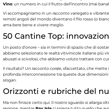
Vino
: un numero in cui il frutto dell’incontro (mai ban
Vi accompagniamo in un racconto variegato e vibrante, 
remoti angoli del mondo diventano il filo rosso (o bianco
ama bere bene e vivere meglio.
50 Cantine Top: innovazione
Un posto d’onore – sia in termini di spazio che di sosta
abbiamo selezionato le realtà vitivinicole italiane più virt
abusati e scivolosi, che abbiamo voluto trattare con cura,
Il risultato? Un racconto corale, sfaccettato, che mette in 
profonda interconnessione tra queste due dimensioni se
slogan.
Orizzonti e rubriche del 
Ma non finisce certo qui. Il nostro sguardo si allarga ol
regione, mentre
Ray Isle
ci spiega tutto quello che av