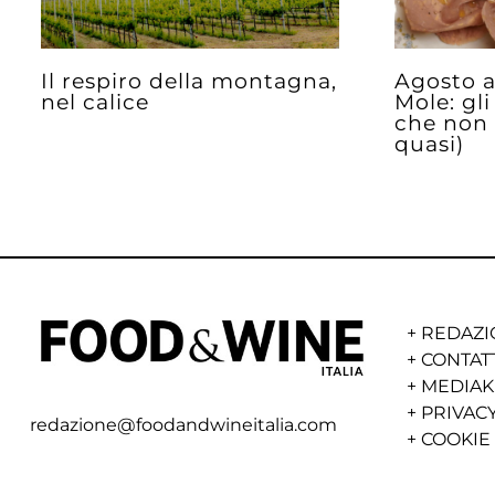
Il respiro della montagna,
Agosto a
nel calice
Mole: gli
che non
quasi)
+
REDAZI
+
CONTAT
+
MEDIAK
+
PRIVACY
redazione@foodandwineitalia.com
+
COOKIE