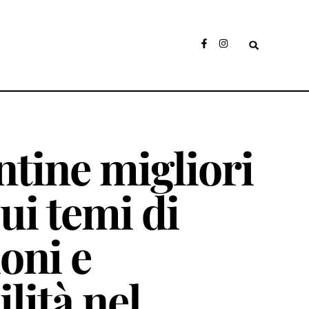
ntine migliori
sui temi di
oni e
lità nel