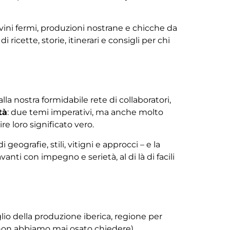
ini fermi, produzioni nostrane e chicche da
icette, storie, itinerari e consigli per chi
alla nostra formidabile rete di collaboratori,
tà
: due temi imperativi, ma anche molto
re loro significato vero.
 geografie, stili, vitigni e approcci – e la
i con impegno e serietà, al di là di facili
io della produzione iberica, regione per
 non abbiamo mai osato chiedere).