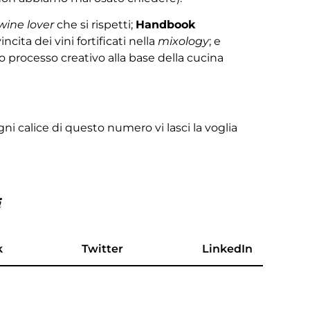
wine lover
che si rispetti;
Handbook
ncita dei vini fortificati nella
mixology
; e
so processo creativo alla base della cucina
ni calice di questo numero vi lasci la voglia
i
k
Twitter
LinkedIn