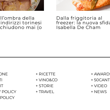
ll’ombra della
Dalla friggitoria al
 indirizzi torinesi
freezer: la nuova sfid
 chiudono mai (o
Isabella De Cham
ONE
+
RICETTE
+
AWARD
TI
+
VINO&CO
+
50CANT
IT
+
STORIE
+
VIDEO
 POLICY
+
TRAVEL
+
NEWS
 POLICY