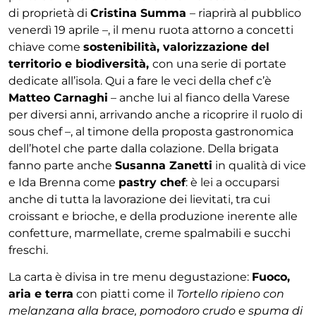
di proprietà di
Cristina Summa
– riaprirà al pubblico
venerdì 19 aprile –, il menu ruota attorno a concetti
chiave come
sostenibilità, valorizzazione del
territorio e biodiversità,
con una serie di portate
dedicate all’isola. Qui a fare le veci della chef c’è
Matteo Carnaghi
– anche lui al fianco della Varese
per diversi anni, arrivando anche a ricoprire il ruolo di
sous chef –, al timone della proposta gastronomica
dell’hotel che parte dalla colazione. Della brigata
fanno parte anche
Susanna Zanetti
in qualità di vice
e Ida Brenna come
pastry chef
: è lei a occuparsi
anche di tutta la lavorazione dei lievitati, tra cui
croissant e brioche, e della produzione inerente alle
confetture, marmellate, creme spalmabili e succhi
freschi.
La carta è divisa in tre menu degustazione:
Fuoco,
aria e terra
con piatti come il
Tortello ripieno con
melanzana alla brace, pomodoro crudo e spuma di