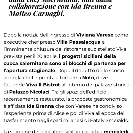
collaborazione con Ida Brenna e
Matteo Carnaghi.
Dopo la notizia dell’ingresso di
Viviana Varese
come
executive chef presso
Villa Passalacqua
e
l’imminente chiusura del ristorante suo stellato Viva
prevista per il 20 aprile,
i progetti siciliani della
cuoca salernitana sono ai blocchi di partenza per
l’apertura stagionale
. Dopo il debutto dello scorso
anno, la chef è pronta a tornare a
Noto
, dove
l’attende
Viva Il Bistrot
all’interno del palazzo storico
di
Palazzo Nicolaci
. Tra gli spazi dell’edificio
recentemente restaurato, la proposta gastronomica
è affidata
Ida Brenna
che con Varese ha condiviso
l’esperienza prima di Alice e poi di Viva all’epoca del
trasferimento negli spazi milanesi di Eataly Smeraldo.
La stagione della location siciliana ripartirà
mercoledì