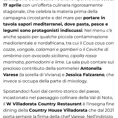
17 aprile
con un’offerta culinaria rigorosamente
stagionale, che celebra la materia prima della
campagna circostante e del mare per
portare in
tavola sapori mediterranei, dove pasta, pesce e
legumi sono protagonisti indiscussi
. Nel menu c’è
anche spazio per qualche piccola contaminazione
mediorientale e nordafricana, tra cui il
Cous cous con
cozze, vongole, calamari e gamberi
o il
Ceviche di
ombrina con avocado siciliano, cipolla rossa
marinata, pomodorini e lime
. La sala può contare sul
prezioso contributo della sommelier
Antonella
Varese
(la sorella di Viviana) e
Jessica Falzarano
, che
invece si occupa della parte di mixology.
Spostandoci fuori dal centro storico del paese,
incastonato nel paesaggio collinare della Val di Noto,
il
W Villadorata Country Restaurant
è l’insegna fine
dining della
Country House Villadorata
che dal 2021
porta sempre la firma della chef Varese. Nell’indirizzo