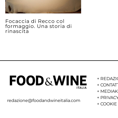
Focaccia di Recco col
formaggio. Una storia di
rinascita
+
REDAZI
+
CONTAT
+
MEDIAK
+
PRIVACY
redazione@foodandwineitalia.com
+
COOKIE