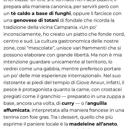
prepara alla maniera canonica, per servirli però con
un
tè caldo a base di funghi
, oppure li farcisce con
una
genovese di totani
di fondale che ricorda la
tradizione della vicina Campania. «Un po’
inconsciamente, ho creato un piatto che fonde nord,
centro e sud. La cultura gastronomica delle nostre
zone, così “mescolate”, unisce vari frammenti che si
possono elaborare con grande libertà. Ma non è mia
intenzione guardare unicamente al territorio, lo
vedrei come una gabbia, mentre preferisco portare
un po’ delle mie esperienze internazionali». Nel suo
ristorante ai piedi del tempio di Giove Anxur, infatti, il
pesce è protagonista quanto la carne, con crostacei
pregiati come il granchio — preparato in una zuppa a
base, ancora una volta, di
curry
— o l’
anguilla
affumicata
, interpretata alla maniera francese in una
terrina con foie gras. Tra i dessert, quello che più
esprime il paniere locale è la
madeleine all’aneto
,