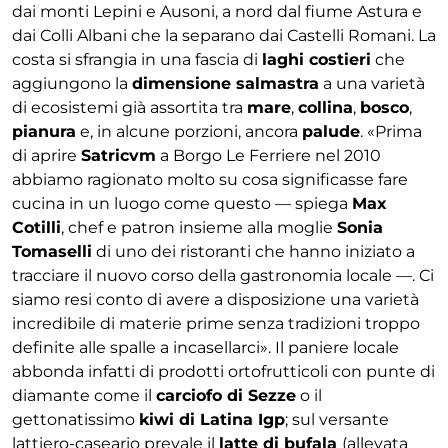
dai monti Lepini e Ausoni, a nord dal fiume Astura e
dai Colli Albani che la separano dai Castelli Romani. La
costa si sfrangia in una fascia di
laghi costieri
che
aggiungono la
dimensione salmastra
a una varietà
di ecosistemi già assortita tra
mare
,
collina
,
bosco
,
pianura
e, in alcune porzioni, ancora
palude
. «Prima
di aprire
Satricvm
a Borgo Le Ferriere nel 2010
abbiamo ragionato molto su cosa significasse fare
cucina in un luogo come questo — spiega
Max
Cotilli
, chef e patron insieme alla moglie
Sonia
Tomaselli
di uno dei ristoranti che hanno iniziato a
tracciare il nuovo corso della gastronomia locale —. Ci
siamo resi conto di avere a disposizione una varietà
incredibile di materie prime senza tradizioni troppo
definite alle spalle a incasellarci». Il paniere locale
abbonda infatti di prodotti ortofrutticoli con punte di
diamante come il
carciofo di Sezze
o il
gettonatissimo
kiwi di Latina Igp
; sul versante
lattiero-caseario prevale il
latte di bufala
(allevata