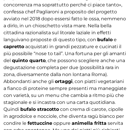
concorrenza ma soprattutto perché ci piace tanto»,
confessa chef Pagliaroni a proposito del progetto
avviato nel 2018 dopo essersi fatto le ossa, nemmeno
a dirlo, in un chioschetto vista mare. Nella bella
cittadina razionalista sul litorale laziale in effetti
languivano proposte di questo tipo, con
bufalo
e
capretto
acquistati in grandi pezzature e cucinati il
più possibile “nose to tail”. Una fortuna per gli amanti
del
quinto quarto
, che possono scegliere anche una
degustazione completa per due (possibilità rara in
zona, diversamente dalla non lontana Roma).
Abbondanti anche gli
ortaggi
, con piatti vegetariani
a fianco di proteine sempre presenti ma maneggiate
con varietà, su un menu che cambia a ritmo più che
stagionale e si incastra con una carta quotidiana.
Quindi
bufalo stracotto
con crema di carote, cipolle
in agrodolce e nocciole, che diventa ragù bianco per
condire le
fettuccine
oppure
animella fritta
servita