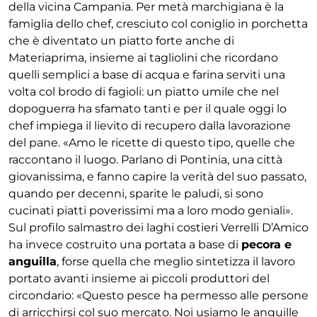
della vicina Campania. Per metà marchigiana è la
famiglia dello chef, cresciuto col coniglio in porchetta
che è diventato un piatto forte anche di
Materiaprima, insieme ai tagliolini che ricordano
quelli semplici a base di acqua e farina serviti una
volta col brodo di fagioli: un piatto umile che nel
dopoguerra ha sfamato tanti e per il quale oggi lo
chef impiega il lievito di recupero dalla lavorazione
del pane. «Amo le ricette di questo tipo, quelle che
raccontano il luogo. Parlano di Pontinia, una città
giovanissima, e fanno capire la verità del suo passato,
quando per decenni, sparite le paludi, si sono
cucinati piatti poverissimi ma a loro modo geniali».
Sul profilo salmastro dei laghi costieri Verrelli D’Amico
ha invece costruito una portata a base di
pecora e
anguilla
, forse quella che meglio sintetizza il lavoro
portato avanti insieme ai piccoli produttori del
circondario: «Questo pesce ha permesso alle persone
di arricchirsi col suo mercato. Noi usiamo le anguille