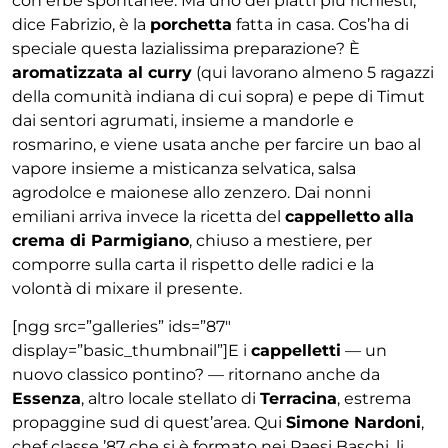
con erbe spontanee. Ma uno dei piatti più richiesti,
dice Fabrizio, è la
porchetta
fatta in casa. Cos’ha di
speciale questa lazialissima preparazione? È
aromatizzata al curry
(qui lavorano almeno 5 ragazzi
della comunità indiana di cui sopra) e pepe di Timut
dai sentori agrumati, insieme a mandorle e
rosmarino, e viene usata anche per farcire un bao al
vapore insieme a misticanza selvatica, salsa
agrodolce e maionese allo zenzero. Dai nonni
emiliani arriva invece la ricetta del
cappelletto
alla
crema di Parmigiano
, chiuso a mestiere, per
comporre sulla carta il rispetto delle radici e la
volontà di mixare il presente.
[ngg src=”galleries” ids=”87″
display=”basic_thumbnail”]E i
cappelletti
— un
nuovo classico pontino? — ritornano anche da
Essenza
, altro locale stellato di
Terracina
, estrema
propaggine sud di quest’area. Qui
Simone Nardoni
,
chef classe ’87 che si è formato nei Paesi Baschi, li