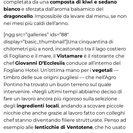
completata da una
composta di kiwi e sedano
bianco
e sferzata dall’aroma balsamico del
dragoncello
. Impossibile da levare dal menu, se non
nei mesi più caldi dell’anno.
[ngg src=”galleries” ids=”88″
display=”basic_thumbnail”]Una cinquantina di
chilometri più a nord, incastonato tra il lago costiero
di Fogliano e il mare, il
Vistamare
è il ristorante che
chef
Giovanni D’Ecclesiis
conduce all’interno del
Fogliano Hotel. Un’ottima mano per i
vegetali
—
timbro delle sue origini pugliesi — che nell’Agro
Pontino ha trovato un buon terreno sul quale
intervenire. «Negli ultimi tempi abbiamo deciso di
fare un lavoro ancora più rigoroso sulla selezione
degli
ingredienti locali
, andando a scovare piccole
nicchie che anche grazie al lavoro fatto con colleghi
chef stanno diventando filiere strutturate. Penso ad
esempio alle
lenticchie di Ventotene
, che ho usato