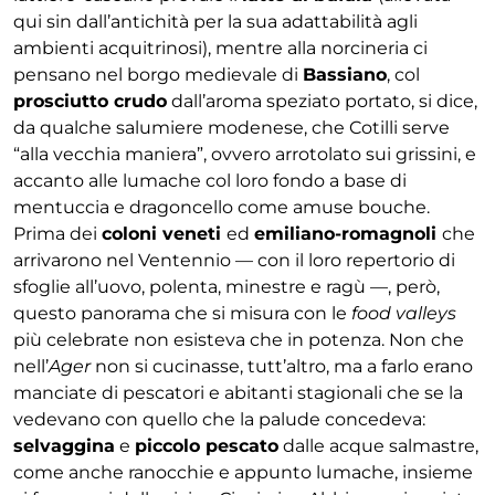
qui sin dall’antichità per la sua adattabilità agli
ambienti acquitrinosi), mentre alla norcineria ci
pensano nel borgo medievale di
Bassiano
, col
prosciutto crudo
dall’aroma speziato portato, si dice,
da qualche salumiere modenese, che Cotilli serve
“alla vecchia maniera”, ovvero arrotolato sui grissini, e
accanto alle lumache col loro fondo a base di
mentuccia e dragoncello come amuse bouche.
Prima dei
coloni veneti
ed
emiliano-romagnoli
che
arrivarono nel Ventennio — con il loro repertorio di
sfoglie all’uovo, polenta, minestre e ragù —, però,
questo panorama che si misura con le
food valleys
più celebrate non esisteva che in potenza. Non che
nell’
Ager
non si cucinasse, tutt’altro, ma a farlo erano
manciate di pescatori e abitanti stagionali che se la
vedevano con quello che la palude concedeva:
selvaggina
e
piccolo pescato
dalle acque salmastre,
come anche ranocchie e appunto lumache, insieme