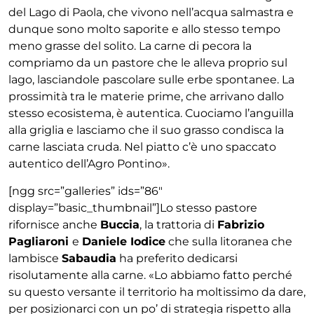
del Lago di Paola, che vivono nell’acqua salmastra e
dunque sono molto saporite e allo stesso tempo
meno grasse del solito. La carne di pecora la
compriamo da un pastore che le alleva proprio sul
lago, lasciandole pascolare sulle erbe spontanee. La
prossimità tra le materie prime, che arrivano dallo
stesso ecosistema, è autentica. Cuociamo l’anguilla
alla griglia e lasciamo che il suo grasso condisca la
carne lasciata cruda. Nel piatto c’è uno spaccato
autentico dell’Agro Pontino».
[ngg src=”galleries” ids=”86″
display=”basic_thumbnail”]Lo stesso pastore
rifornisce anche
Buccia
, la trattoria di
Fabrizio
Pagliaroni
e
Daniele Iodice
che sulla litoranea che
lambisce
Sabaudia
ha preferito dedicarsi
risolutamente alla carne. «Lo abbiamo fatto perché
su questo versante il territorio ha moltissimo da dare,
per posizionarci con un po’ di strategia rispetto alla