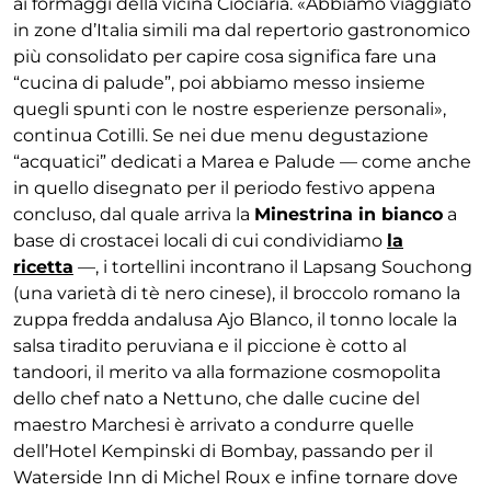
ai formaggi della vicina Ciociaria. «Abbiamo viaggiato
in zone d’Italia simili ma dal repertorio gastronomico
più consolidato per capire cosa significa fare una
“cucina di palude”, poi abbiamo messo insieme
quegli spunti con le nostre esperienze personali»,
continua Cotilli. Se nei due menu degustazione
“acquatici” dedicati a Marea e Palude — come anche
in quello disegnato per il periodo festivo appena
concluso, dal quale arriva la
Minestrina in bianco
a
base di crostacei locali di cui condividiamo
la
ricetta
—, i tortellini incontrano il Lapsang Souchong
(una varietà di tè nero cinese), il broccolo romano la
zuppa fredda andalusa Ajo Blanco, il tonno locale la
salsa tiradito peruviana e il piccione è cotto al
tandoori, il merito va alla formazione cosmopolita
dello chef nato a Nettuno, che dalle cucine del
maestro Marchesi è arrivato a condurre quelle
dell’Hotel Kempinski di Bombay, passando per il
Waterside Inn di Michel Roux e infine tornare dove