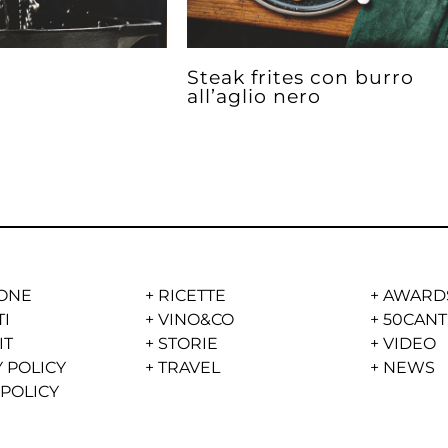
Steak frites con burro
all’aglio nero
ONE
+
RICETTE
+
AWARD
TI
+
VINO&CO
+
50CANT
IT
+
STORIE
+
VIDEO
 POLICY
+
TRAVEL
+
NEWS
 POLICY