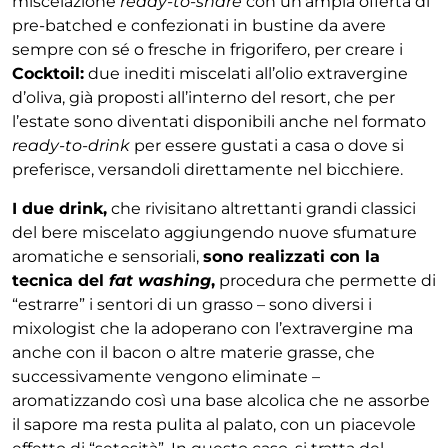
miscelazione
ready-to-share
con un’ampia offerta di
pre-batched e confezionati in bustine da avere
sempre con sé o fresche in frigorifero, per creare i
Cocktoil:
due inediti miscelati all’olio extravergine
d’oliva, già proposti all’interno del resort, che per
l’estate sono diventati disponibili anche nel formato
ready-to-drink
per essere gustati a casa o dove si
preferisce, versandoli direttamente nel bicchiere.
I due drink,
che rivisitano altrettanti grandi classici
del bere miscelato aggiungendo nuove sfumature
aromatiche e sensoriali,
sono realizzati con la
tecnica del
fat washing
,
procedura che permette di
“estrarre” i sentori di un grasso – sono diversi i
mixologist che la adoperano con l’extravergine ma
anche con il bacon o altre materie grasse, che
successivamente vengono eliminate –
aromatizzando così una base alcolica che ne assorbe
il sapore ma resta pulita al palato, con un piacevole