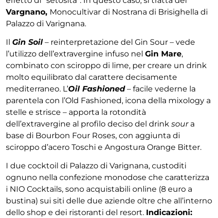
effetto di “setosità”. In questo caso, si tratta del
Vargnano,
Monocultivar di Nostrana di Brisighella di
Palazzo di Varignana.
Il
Gin Soil
– reinterpretazione del Gin Sour – vede
l’utilizzo dell’extravergine infuso nel
Gin Mare
,
combinato con sciroppo di lime, per creare un drink
molto equilibrato dal carattere decisamente
mediterraneo. L’
Oil Fashioned
– facile vederne la
parentela con l’Old Fashioned, icona della mixology a
stelle e strisce – apporta la rotondità
dell’extravergine al profilo deciso del drink
sour
a
base di Bourbon Four Roses, con aggiunta di
sciroppo d’acero Toschi e Angostura Orange Bitter.
I due cocktoil di Palazzo di Varignana, custoditi
ognuno nella confezione monodose che caratterizza
i NIO Cocktails, sono acquistabili online (8 euro a
bustina) sui siti delle due aziende oltre che all’interno
dello shop e dei ristoranti del resort.
Indicazioni: