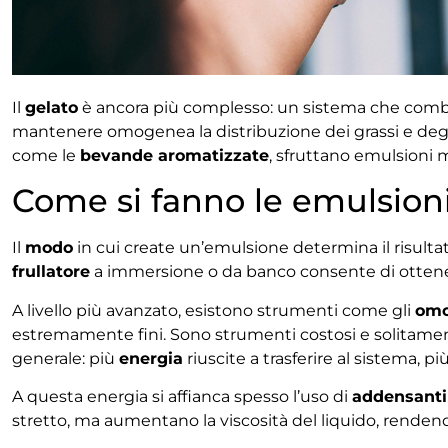
Il
gelato
è ancora più complesso: un sistema che combin
mantenere omogenea la distribuzione dei grassi e degli 
come le
bevande aromatizzate
, sfruttano emulsioni m
Come si fanno le emulsioni
Il
modo
in cui create un’emulsione determina il risultat
frullatore
a immersione o da banco consente di ottener
A livello più avanzato, esistono strumenti come gli
omo
estremamente fini. Sono strumenti costosi e solitament
generale: più
energia
riuscite a trasferire al sistema, pi
A questa energia si affianca spesso l’uso di
addensanti
stretto, ma aumentano la viscosità del liquido, rendend