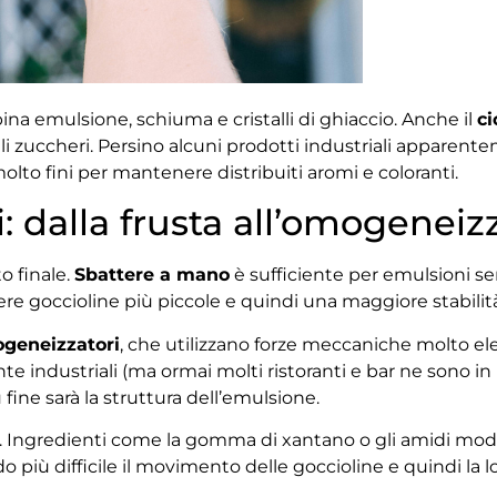
a emulsione, schiuma e cristalli di ghiaccio. Anche il
ci
zuccheri. Persino alcuni prodotti industriali apparentem
olto fini per mantenere distribuiti aromi e coloranti.
: dalla frusta all’omogeneiz
o finale.
Sbattere a mano
è sufficiente per emulsioni sem
e goccioline più piccole e quindi una maggiore stabilità
geneizzatori
, che utilizzano forze meccaniche molto el
e industriali (ma ormai molti ristoranti e bar ne sono in
ù fine sarà la struttura dell’emulsione.
. Ingredienti come la gomma di xantano o gli amidi modi
o più difficile il movimento delle goccioline e quindi la 