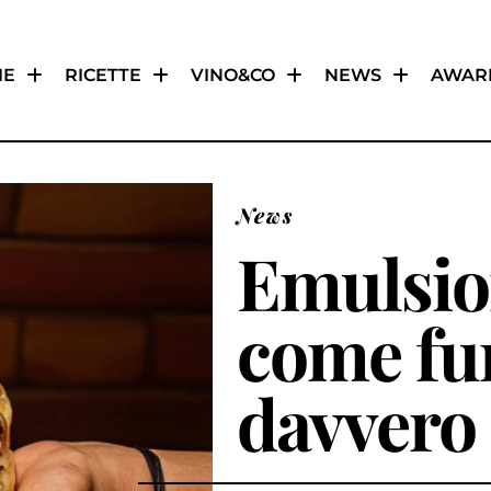
IE
RICETTE
VINO&CO
NEWS
AWAR
News
Emulsion
come fu
davvero