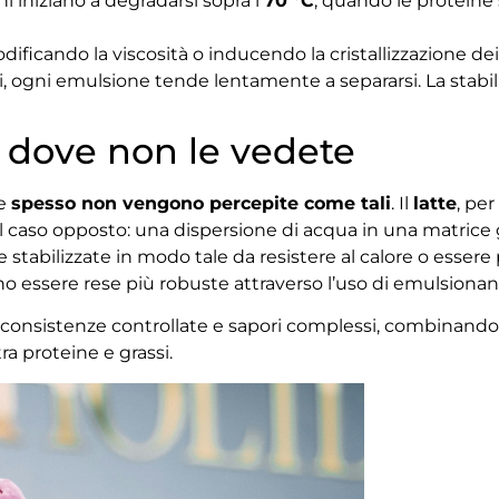
ni iniziano a degradarsi sopra i
70 °C
, quando le proteine 
ficando la viscosità o inducendo la cristallizzazione dei 
ri, ogni emulsione tende lentamente a separarsi. La stabi
 dove non le vedete
he
spesso non vengono percepite come tali
. Il
latte
, pe
l caso opposto: una dispersione di acqua in una matrice g
stabilizzate in modo tale da resistere al calore o essere 
no essere rese più robuste attraverso l’uso di emulsionant
consistenze controllate e sapori complessi, combinando 
ra proteine e grassi.