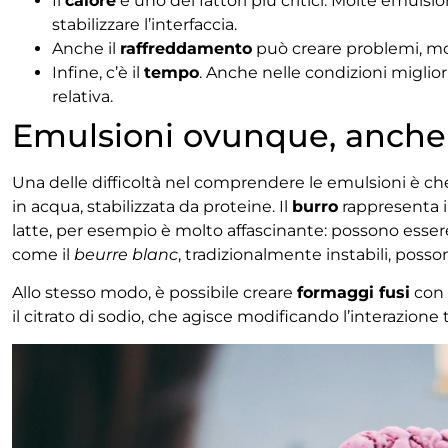
Il
calore
è uno dei fattori più critici. Molte emulsio
stabilizzare l’interfaccia.
Anche il
raffreddamento
può creare problemi, modi
Infine, c’è il
tempo
. Anche nelle condizioni miglio
relativa.
Emulsioni ovunque, anche
Una delle difficoltà nel comprendere le emulsioni è c
in acqua, stabilizzata da proteine. Il
burro
rappresenta i
latte, per esempio è molto affascinante: possono essere 
come il
beurre blanc
, tradizionalmente instabili, posso
Allo stesso modo, è possibile creare
formaggi fusi
con 
il citrato di sodio, che agisce modificando l’interazione t