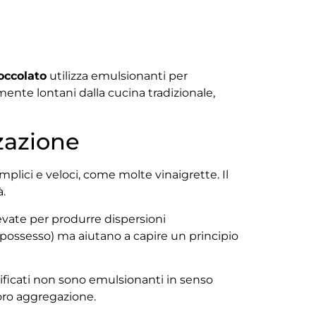
occolato
utilizza emulsionanti per
ente lontani dalla cucina tradizionale,
zazione
plici e veloci, come molte vinaigrette. Il
.
evate per produrre dispersioni
 possesso) ma aiutano a capire un principio
ficati non sono emulsionanti in senso
loro aggregazione.