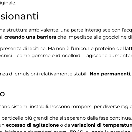
iginale.
lsionanti
 struttura ambivalente: una parte interagisce con l’acqua,
si,
creando una barriera
che impedisce alle goccioline di 
 presenza di lecitine. Ma non è l’unico. Le proteine del l
 tecnici – come gomme e idrocolloidi – agiscono aumentand
nza di emulsioni relativamente stabili.
Non permanenti
no
ano sistemi instabili. Possono rompersi per diverse ragi
 particelle più grandi che si separano dalla fase continu
 un
eccesso di agitazione
o da
variazioni di temperatur