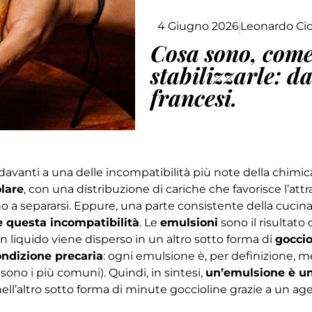
4 Giugno 2026
Leonardo Cic
Cosa sono, com
stabilizzarle: d
francesi.
e davanti a una delle incompatibilità più note della chi
lare
, con una distribuzione di cariche che favorisce l’attr
 a separarsi. Eppure, una parte consistente della cucina –
e questa incompatibilità
. Le
emulsioni
sono il risultat
liquido viene disperso in un altro sotto forma di
goccio
ondizione precaria
: ogni emulsione è, per definizione, me
sono i più comuni). Quindi, in sintesi,
un’emulsione è una
nell’altro sotto forma di minute goccioline grazie a un a