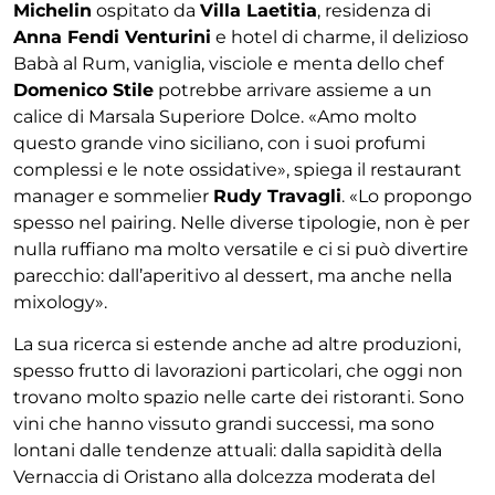
Michelin
ospitato da
Villa Lae
titia
, residenza di
Anna Fendi Venturini
e
hotel di charme, il delizioso
Babà al Rum, vaniglia,
visciole e menta dello chef
Domenico Stile
potrebbe
arrivare assieme a un
calice di Marsala Superiore
Dolce. «Amo molto
questo grande vino siciliano, con
i suoi profumi
complessi e le note ossidative», spiega
il restaurant
manager e sommelier
Rudy Travagli
.
«Lo propongo
spesso nel pairing. Nelle diverse tipo
logie, non è per
nulla ruffiano ma molto versatile e ci
si può divertire
parecchio: dall’aperitivo al dessert,
ma anche nella
mixology».
La sua ricerca si estende
anche ad altre produzioni,
spesso frutto di lavora
zioni particolari, che oggi non
trovano molto spazio
nelle carte dei ristoranti. Sono
vini che hanno vis
suto grandi successi, ma sono
lontani dalle tendenze
attuali: dalla sapidità della
Vernaccia di Oristano alla
dolcezza moderata del