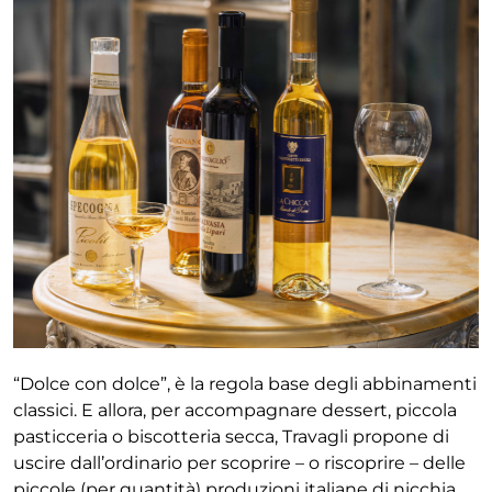
“Dolce con dolce”, è la regola base degli abbinamenti
classici. E allora, per accompagnare dessert, piccola
pastic
ceria o biscotteria secca, Travagli propone di
uscire dall’ordinario per scoprire – o riscoprire – delle
piccole
(per quantità) produzioni italiane di nicchia,