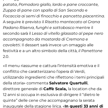
patata
,
Pomodoro giallo, lardo e pane croccante,
Zuppa di pane con spalla di San Secondo
e
Focaccia ai semi di finocchio e pancetta piacentina
.
A seguire è previsto il
Risotto mantecato al Grana
Padano Riserva, funghi e sottobosco
mentre il
secondo sarà il
Lesso di vitello glassato al pepe nero
accompagnato da mostarda di Cremona e
cavoletti
. Il dessert sarà invece un omaggio alle
festività e a un altro simbolo della città,
il Panettone
2.0.
«Il menu riassume e cattura l’intensità emotiva e il
conflitto che caratterizzano l’opera di Verdi,
utilizzando ingredienti che riflettono i temi principali
della storia» commenta
Salvatore Quartulli
,
direttore generale di
Caffè Scala,
la location che da
12 anni si occupa in esclusiva di dirigere il “dietro le
quinte” delle cene che accompagnano la serata
inaugurale della stagione lirica. «
In questi 33 anni di