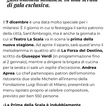
di gala esclusiva.
Il
7 dicembre
è una data molto speciale per i
milanesi. È il giorno in cui si festeggia il santo patrono
della città, Sant’Ambrogio, ma è anche la giornata in
cui al
Teatro La Scala
va in scena la
prima della
nuova stagione.
Ad aprire il sipario, sarà quest’anno il
melodramma in quattro atti di
La
Forza del Destino,
scritto da
Giuseppe Verdi
(in programmazione fino
al 2 gennaio), mentre a dirigere la brigata di cucina
per la serata ci sarà un ospite d’eccezione,
Andrea
Aprea
. Lo chef partenopeo, patron dell’omonimo
ristorante due stelle Michelin all’interno della
Fondazione Luigi Rovati di Milano, presenterà un
menu ispirato proprio al celebre compositore,
previsto per ben 550 persone.
«
La Prima della Scala è indubbiamente