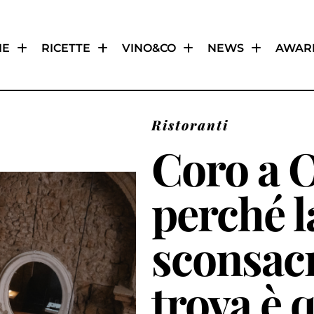
IE
RICETTE
VINO&CO
NEWS
AWAR
Ristoranti
Coro a O
perché l
sconsacr
trova è 