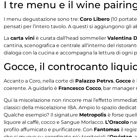
I tre menu e il wine pairin
I menu degustazione sono tre:
Coro Libero
(10 portate
pensati per l’intero tavolo. A questi si aggiungono gli abbi
La
carta vini
è curata dall’head sommelier
Valentina D
cantina, scenografica e centrale all’interno del ristor
dialoga con la cucina e accompagna la lettura di ogni pi
Gocce, il controcanto liqui
Accanto a Coro, nella corte di
Palazzo Petrvs
,
Gocce
è 
coerente. A guidarlo è
Francesco Cocco
, bar manager 
Qui la miscelazione non rincorre mai l’effetto immediato,
classici della miscelazione IBA. Ampio lo spazio dedicato 
Qualche esempio? Il signature
Metropolis
è forse quel
liquore al caffè, cocco e Sangue Morlacco.
L’Oracolo
nas
profilo affumicato e purificatore. Con
Fantomas
il regi
che si muove su coordinate più territoriali: l’
Orvietan
, 