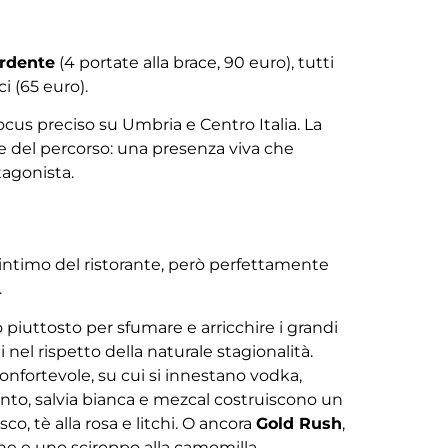
rdente
(4 portate alla brace, 90 euro), tutti
ci (65 euro).
 focus preciso su Umbria e Centro Italia. La
te del percorso: una presenza viva che
agonista.
ù intimo del ristorante, però perfettamente
.
o piuttosto per sfumare e arricchire i grandi
 nel rispetto della naturale stagionalità.
onfortevole, su cui si innestano vodka,
anto, salvia bianca e mezcal costruiscono un
co, tè alla rosa e litchi. O ancora
Gold Rush
,
ine e uno sciroppo alla camomilla.