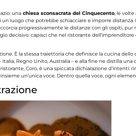
pazio: una
chiesa sconsacrata del Cinquecento
, le volte
 di un luogo che potrebbe schiacciare e imporre distanza.
 accorcia progressivamente le distanze con gli ospiti, pur
aggio decisivo: capisci che nel ristorante dell’imprenditor
zione. È la stessa traiettoria che definisce la cucina dello
 Italia, Regno Unito, Australia – e alla fine ne distilla un
 ristorante, Coro, è una spiccata dichiarazione d’intenti: 
nsieme un’unica voce. Dentro quella voce, ogni elemento
trazione