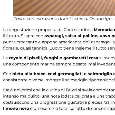
Pasta con estrazione di lenticchie di Onano Igp, 
La degustazione proposta da Coro si intitola
Memoria 
il futuro. Si apre con
asparagi, salsa al polline, uovo 
punta croccante e appena amaricante dell’asparago, la 
floreale, quasi tannica. L’uovo tiene insieme il tutto se
La
royale di piselli, funghi e gamberetti rosa
si muove
una componente marina sempre dosata, mai invadent
Con
bieta alla brace, ceci germogliati e salmoriglio
consistenze diverse, mentre il salmoriglio riporta slanci
Ma è nei primi che la cucina di Bukri si svela complet
intenso ma pulito, una nota iodata calibrata e una trac
costruiscono una progressione gustativa precisa, tra mo
limone nero
è un esercizio tecnico fatto di concentrazi