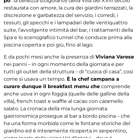
po’
: la bellezza sfolgorante della Villa del XVIII secolo
restaurata con amore, la cura dei giardini terrazzati, la
discrezione e garbatezza del servizio, i corredi, i
tessuti, gli specchi e i lampadari delle ventiquattro
suite, l’avvolgente intimità del bar, i trattamenti della
Spa e lo scenografico tunnel che conduce prima alla
piscina coperta e poi giù, fino al lago.
E da pochi mesi anche la presenza di
Viviana Varese
nei panni – in ogni momento della giornata e per
tutti gli outlet della struttura – di “cuoca di casa”, così
come si usava un tempo.
È la chef campana a
curare dunque il breakfast menu che
comprende
anche uova in ogni foggia (quelle delle galline della
villa), french toast e waffle al cacao con caramello
salato. La cronaca della mia lunga giornata
gastronomica prosegue al bar a bordo piscina – che
ha una forma morbida come le fontane storiche del
giardino ed è interamente ricoperta in serpentino,