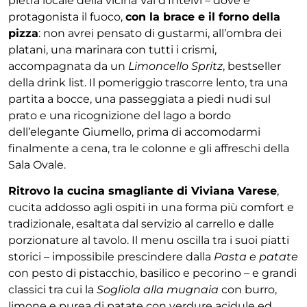
pietra locale della vicina Val d’Intelvi – dove è
protagonista il fuoco,
con la brace e il forno della
pizza
: non avrei pensato di gustarmi, all’ombra dei
platani, una marinara con tutti i crismi,
accompagnata da un
Limoncello Spritz
, bestseller
della drink list. Il pomeriggio trascorre lento, tra una
partita a bocce, una passeggiata a piedi nudi sul
prato e una ricognizione del lago a bordo
dell’elegante Giumello, prima di accomodarmi
finalmente a cena, tra le colonne e gli affreschi della
Sala Ovale.
Ritrovo la cucina smagliante di Viviana Varese
,
cucita addosso agli ospiti in una forma più comfort e
tradizionale, esaltata dal servizio al carrello e dalle
porzionature al tavolo. Il menu oscilla tra i suoi piatti
storici – impossibile prescindere dalla
Pasta e patate
con pesto di pistacchio, basilico e pecorino – e grandi
classici tra cui la
Sogliola alla mugnaia
con burro,
limone e purea di patate con verdure acidule ed