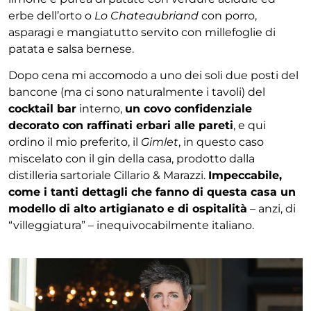
erbe dell’orto o
Lo Chateaubriand
con porro,
asparagi e mangiatutto servito con millefoglie di
patata e salsa bernese.
Dopo cena mi accomodo a uno dei soli due posti del
bancone (ma ci sono naturalmente i tavoli) del
cocktail bar
interno,
un covo confidenziale
decorato con raffinati erbari alle pareti
, e qui
ordino il mio preferito, il
Gimlet
, in questo caso
miscelato con il gin della casa, prodotto dalla
distilleria sartoriale Cillario & Marazzi.
Impeccabile,
come i tanti dettagli che fanno di questa casa un
modello di alto artigianato e di ospitalità
– anzi, di
“villeggiatura” – inequivocabilmente italiano.