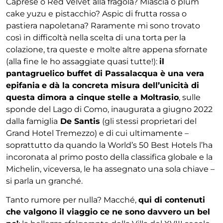
Caprese o Red Velvet alla fragola? Miascia o plum
cake yuzu e pistacchio? Aspic di frutta rossa o
pastiera napoletana? Raramente mi sono trovato
così in difficoltà nella scelta di una torta per la
colazione, tra queste e molte altre appena sfornate
(alla fine le ho assaggiate quasi tutte!):
il
pantagruelico buffet di Passalacqua è una vera
epifania
e dà la concreta misura dell’unicità di
questa dimora a cinque stelle a Moltrasio
, sulle
sponde del Lago di Como, inaugurata a giugno 2022
dalla famiglia
De Santis
(gli stessi proprietari del
Grand Hotel Tremezzo) e di cui ultimamente –
soprattutto da quando la World’s 50 Best Hotels l’ha
incoronata al primo posto della classifica globale e la
Michelin, viceversa, le ha assegnato una sola chiave –
si parla un granché.
Tanto rumore per nulla? Macché,
qui di contenuti
che valgono il viaggio ce ne sono davvero un bel