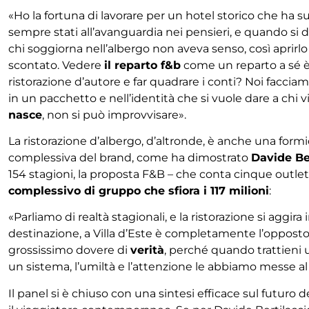
«Ho la fortuna di lavorare per un hotel storico che ha 
sempre stati all’avanguardia nei pensieri, e quando si 
chi soggiorna nell’albergo non aveva senso, così aprirlo
scontato. Vedere
il reparto f&b
come un reparto a sé è
ristorazione d’autore e far quadrare i conti? Noi faccia
in un pacchetto e nell’identità che si vuole dare a chi 
nasce
, non si può improvvisare».
La ristorazione d’albergo, d’altronde, è anche una form
complessiva del brand, come ha dimostrato
Davide Be
154 stagioni, la proposta F&B – che conta cinque outle
complessivo di gruppo che sfiora i 117 milioni
:
«Parliamo di realtà stagionali, e la ristorazione si aggira 
destinazione, a Villa d’Este è completamente l’opposto:
grossissimo dovere di
verità
, perché quando trattieni 
un sistema, l’umiltà e l’attenzione le abbiamo messe 
Il panel si è chiuso con una sintesi efficace sul futuro 