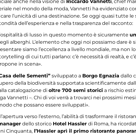
ruciale anche nella visione di
Riccardo Vannetti
, chief ma
riale nel mondo della moda, Vannetti ha evidenziato com
are l’unicità di una destinazione. Se oggi quasi tutte le s
 rotondità dell’esperienza e nella trasparenza del racconto:
ll’ospitalità di lusso in questo momento è sicuramente
un
ne negli alberghi. L’elemento che oggi noi possiamo dare 
presentare siamo l’eccellenza a livello mondiale, ma non l
rytelling di cui tutti parlano: c’è necessità di realtà, e c’
propone in scena».
Casa delle Sementi”
sviluppato a
Borgo Egnazia
dallo 
upero della biodiversità supportata scientificamente dall’
alla catalogazione di
oltre 700 semi storici
a rischio est
 Vannetti –. Chi di voi verrà a trovarci nei prossimi mesi 
 modo che possano essere sviluppati».
pertura verso l’esterno, l’abilità di trasformare il ristor
 manager
dello storico
Hotel
Hassler
di Roma, ha ricordat
nni Cinquanta,
l’Hassler aprì il primo ristorante panor