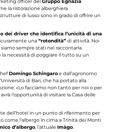
rketing officer del
Gruppo Egnazia
e la ristorazione alberghiera
trutture di lusso sono in grado di offrire un
o dei driver che identifica l’unicità di una
è sicuramente una
“rotondità”
di attività. Noi
o siamo sempre stati nel raccontarla.
è la necessità di poggiare il tutto su un
chef
Domingo Schingaro
e dall’agronomo
Università di Bari, che ha portato alla
inzione: «Lo facciamo non tanto per noi o per
avrà l’opportunità di visitare la Casa delle
ante dell’hotel in un punto di riferimento per
o come l’albergo in cima a Trinità dei Monti
amico d’albergo
, l’attuale
Imàgo
.