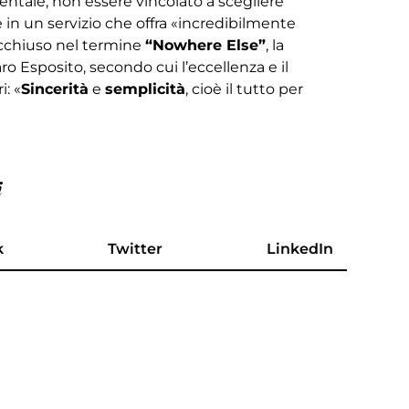
mentale, non essere vincolato a scegliere
 in un servizio che offra «incredibilmente
racchiuso nel termine
“Nowhere Else”
, la
ro Esposito, secondo cui l’eccellenza e il
i: «
Sincerità
e
semplicità
, cioè il tutto per
i
k
Twitter
LinkedIn