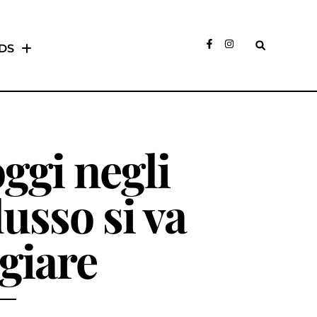
DS
ggi negli
lusso si va
giare