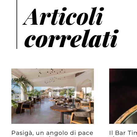
Articoli
correlati
Pasigà, un angolo di pace
Il Bar T