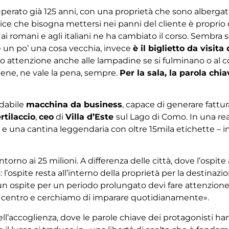
superato già 125 anni, con una proprietà che sono albergat
dice che bisogna mettersi nei panni del cliente è proprio
 ai romani e agli italiani ne ha cambiato il corso. Sembra 
 un po’ una cosa vecchia, invece
è il biglietto da visita
mo attenzione anche alle lampadine se si fulminano o al co
viene, ne vale la pena, sempre.
Per la sala, la parola chia
idabile
macchina da business
, capace di generare fattu
rtilaccio
,
ceo
di
Villa d’Este
sul Lago di Como. In una rea
t e una cantina leggendaria con oltre 15mila etichette – 
intorno ai 25 milioni. A differenza delle città, dove l’ospite
 l’ospite resta all’interno della proprietà per la destin
un ospite per un periodo prolungato devi fare attenzione
al centro e cerchiamo di imparare quotidianamente».
dell’accoglienza, dove le parole chiave dei protagonisti ha