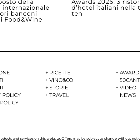
posto della
Awards 2026: 3 ristor
a internazionale
d’hotel italiani nella
iori banconi
ten
di Food&Wine
ONE
+
RICETTE
+
AWARD
TI
+
VINO&CO
+
50CANT
IT
+
STORIE
+
VIDEO
 POLICY
+
TRAVEL
+
NEWS
 POLICY
ucts and services on this website. Offers may be subject to change without notice 