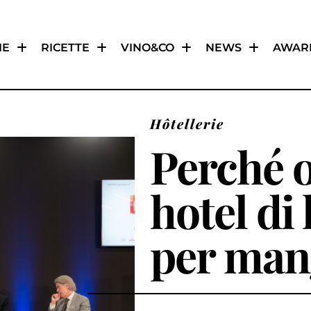
IE
RICETTE
VINO&CO
NEWS
AWAR
Hôtellerie
Perché o
hotel di 
per man