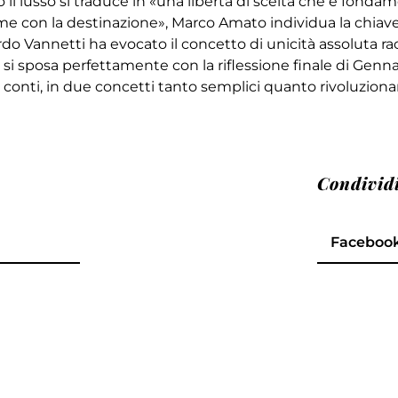
il lusso si traduce in «una libertà di scelta che è fonda
ame con la destinazione», Marco Amato individua la chiave
ardo Vannetti ha evocato il concetto di unicità assoluta 
 si sposa perfettamente con la riflessione finale di Genna
i conti, in due concetti tanto semplici quanto rivoluzionar
Condivid
Faceboo