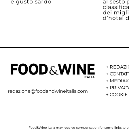
e gusto sardo
al sesto 
classific
dei migl
d’hotel 
+
REDAZI
+
CONTAT
+
MEDIAK
+
PRIVACY
redazione@foodandwineitalia.com
+
COOKIE
Food&Wine Italia may receive compensation for some links to prod