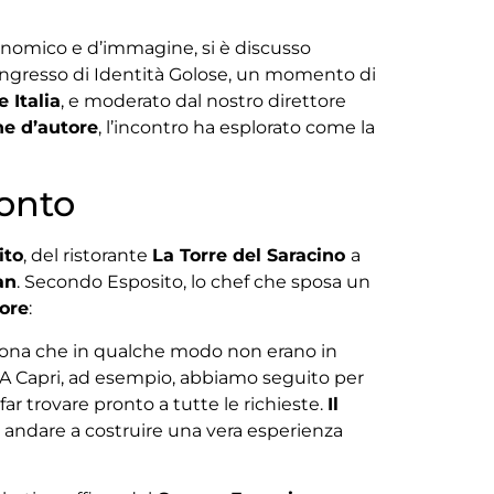
conomico e d’immagine, si è discusso
Congresso di Identità Golose, un momento di
e Italia
, e moderato dal nostro direttore
ne d’autore
, l’incontro ha esplorato come la
ronto
ito
, del ristorante
La Torre del Saracino
a
an
. Secondo Esposito, lo chef che sposa un
tore
:
eziona che in qualche modo non erano in
a. A Capri, ad esempio, abbiamo seguito per
ar trovare pronto a tutte le richieste.
Il
o andare a costruire una vera esperienza