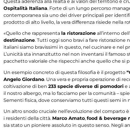
Questa aderenza alla realtà e ai valori del territorio è c
Ospitalità Italiana
. Forte di un lungo percorso manage
contemporanea sia uno dei driver principali per identific
prodotto di alto livello, la vera differenza risiede nella
«Quello che rappresenta
la ristorazione
all’interno de
destinazione
. Tutti oggi sono bravi a fare ristorazio
italiani siamo bravissimi in questo, nel cucinare e nel 
L’unicità sta innanzitutto nel non inventarsi il famoso sto
pacchetto valoriale che rispecchi anche quello che si 
Un esempio concreto di questa filosofia è il progetto
“
Angelo Giordano
. Una vera e propria operazione di rec
coltivazione di ben
233 specie diverse di pomodori
e 
il nostro albergo, ma lo facciamo per la comunità – spiega
Sementi fisica, dove conserviamo tutti questi semi in
Un altro snodo cruciale nell’evoluzione del comparto è l’a
i residenti della città.
Marco Amato
,
food & beverage
sia stato un pioniere assoluto in questo senso. Negli a