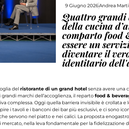
9 Giugno 2026
Andrea Marti
Quattro grandi a
della cucina d’a
comparto food &
essere un serviz
diventare il ve
identitario dell'
soglia del
ristorante di un grand hotel
senza avere una ch
i grandi marchi dell’accoglienza, il reparto
food & bevera
mplessa. Oggi quella barriera invisibile è crollata e l
re i tavoli e i banconi dei bar più esclusivi, e ci sono ico
iò che servono nel piatto e nei calici. La proposta enoga
mercato, nella leva fondamentale per la fidelizzazione del