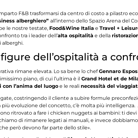
mparto F&B trasformarsi da centro di costo a pilastro e
siness alberghiero”
all’interno dello Spazio Arena del 
e le nostre testate,
Food&Wine Italia
e
Travel + Leisur
onfronto tra i leader dell’
alta ospitalità
e della
ristorazio
i alberghi.
figure dell’ospitalità a conf
erativa rimane elevata. Lo sa bene lo chef
Gennaro Espos
missimo piano, di cui l’ultima è il
Grand Hotel et de Mil
i con l’anima del luogo
e le reali
necessità del viaggia
igate, costringendo il cliente a subire formule preconf
ta più evoluzione del concetto, c’è molta più intelligenz
 ritrovato a fare i chicken nuggets ai bambini: ti devi f
rischiamo di rimanere legati ai manuali, e invece dobbiam
e però devono far parte dello stile».