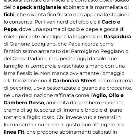
dello
speck artigianale
abbinato alla marmellata di
fichi
, che diventa fico fresco non appena la stagione
lo consente. Per i veri nerd del cibo c’è il
Cacio e
Pepe
, dove una spuma di cacio e pepe e gocce di
miele piccante accolgono la leggendaria
R
aspadura
di Granone Lodigiano, che Papa ricorda come
l’antichissimo antenato del Parmigiano Reggiano o
del Grana Padano, recuperato oggi da sole due
famiglie in Lombardia e raschiato a mano con una
lama flessibile. Non manca ovviamente l’omaggio
alla tradizione con il
Carbonara Street
, ricco di crema
di pecorino, uova pastorizzate e guanciale croccante,
né una declinazione raffinata come l’
Aglio, Olio e
Gambero Rosso
, arricchita da gambero marinato,
crema di aglio, scorza di limone e briciole di pane
tostato all’aglio rosso. Chi invece vuole tenersi in
forma senza rinunciare al gusto può attingere alla
linea Fit
, che propone abbinamenti calibrati in