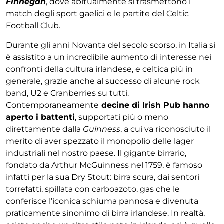
Finnegan
, dove abitualmente si trasmettono i
match degli sport gaelici e le partite del Celtic
Football Club.
Durante gli anni Novanta del secolo scorso, in Italia si
è assistito a un incredibile aumento di interesse nei
confronti della cultura irlandese, e celtica più in
generale, grazie anche al successo di alcune rock
band, U2 e Cranberries su tutti.
Contemporaneamente
decine di Irish Pub hanno
aperto i battenti
, supportati più o meno
direttamente dalla
Guinness
, a cui va riconosciuto il
merito di aver spezzato il monopolio delle lager
industriali nel nostro paese. Il gigante birrario,
fondato da Arthur McGuinness nel 1759, è famoso
infatti per la sua Dry Stout: birra scura, dai sentori
torrefatti, spillata con carboazoto, gas che le
conferisce l’iconica schiuma pannosa e divenuta
praticamente sinonimo di birra irlandese. In realtà,