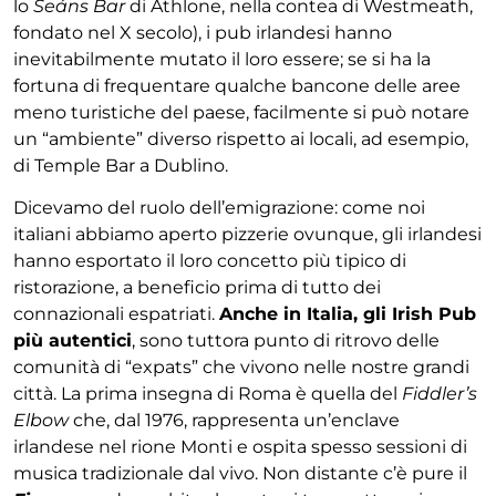
lo
Seáns Bar
di Athlone, nella contea di Westmeath,
fondato nel X secolo), i pub irlandesi hanno
inevitabilmente mutato il loro essere; se si ha la
fortuna di frequentare qualche bancone delle aree
meno turistiche del paese, facilmente si può notare
un “ambiente” diverso rispetto ai locali, ad esempio,
di Temple Bar a Dublino.
Dicevamo del ruolo dell’emigrazione: come noi
italiani abbiamo aperto pizzerie ovunque, gli irlandesi
hanno esportato il loro concetto più tipico di
ristorazione, a beneficio prima di tutto dei
connazionali espatriati.
Anche in Italia, gli Irish Pub
più autentici
, sono tuttora punto di ritrovo delle
comunità di “expats” che vivono nelle nostre grandi
città. La prima insegna di Roma è quella del
Fiddler’s
Elbow
che, dal 1976, rappresenta un’enclave
irlandese nel rione Monti e ospita spesso sessioni di
musica tradizionale dal vivo. Non distante c’è pure il