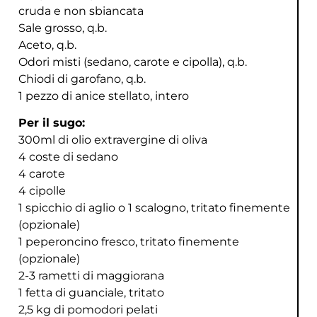
cruda e non sbiancata
Sale grosso, q.b.
Aceto, q.b.
Odori misti (sedano, carote e cipolla), q.b.
Chiodi di garofano, q.b.
1 pezzo di anice stellato, intero
Per il sugo:
300ml di olio extravergine di oliva
4 coste di sedano
4 carote
4 cipolle
1 spicchio di aglio o 1 scalogno, tritato finemente
(opzionale)
1 peperoncino fresco, tritato finemente
(opzionale)
2-3 rametti di maggiorana
1 fetta di guanciale, tritato
2,5 kg di pomodori pelati