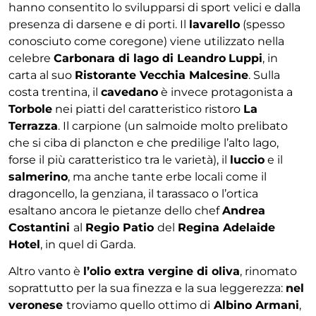
hanno consentito lo svilupparsi di sport velici e dalla
presenza di darsene e di porti. Il
lavarello
(spesso
conosciuto come coregone) viene utilizzato nella
celebre
Carbonara di lago di Leandro
Luppi
, in
carta al suo
Ristorante Vecchia Malcesine
. Sulla
costa trentina, il
cavedano
è invece protagonista a
Torbole
nei piatti del caratteristico ristoro
La
Terrazza
. Il carpione (un salmoide molto prelibato
che si ciba di plancton e che predilige l’alto lago,
forse il più caratteristico tra le varietà), il
luccio
e il
salmerino
, ma anche tante erbe locali come il
dragoncello, la genziana, il tarassaco o l’ortica
esaltano ancora le pietanze dello chef
Andrea
Costantini
al
Regio Patio
del
Regina Adelaide
Hotel
, in quel di Garda.
Altro vanto è
l’olio extra vergine di oliva
, rinomato
soprattutto per la sua finezza e la sua leggerezza:
nel
veronese
troviamo quello ottimo di
Albino Armani
,