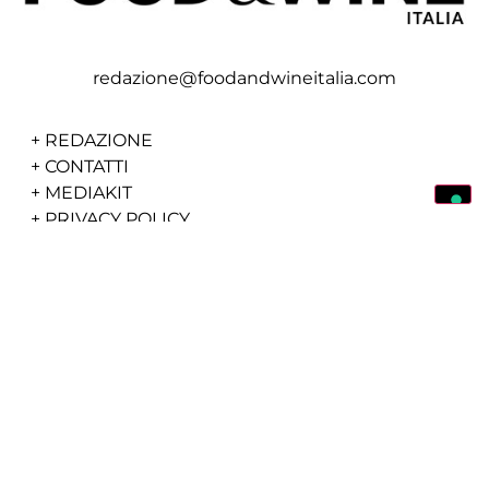
redazione@foodandwineitalia.com
+
REDAZIONE
+
CONTATTI
+
MEDIAKIT
+
PRIVACY POLICY
+
COOKIE POLICY
+
RICETTE
+
VINO&CO
+
STORIE
+
TRAVEL
+
AWARDS
+
50CANTINE TOP