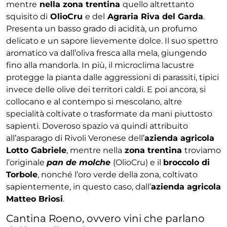
mentre
nella zona trentina
quello altrettanto
squisito di
OlioCru
e del
Agraria Riva del Garda
.
Presenta un basso grado di acidità, un profumo
delicato e un sapore lievemente dolce. Il suo spettro
aromatico va dall’oliva fresca alla mela, giungendo
fino alla mandorla. In più, il microclima lacustre
protegge la pianta dalle aggressioni di parassiti, tipici
invece delle olive dei territori caldi. E poi ancora, si
collocano e al contempo si mescolano, altre
specialità coltivate o trasformate da mani piuttosto
sapienti. Doveroso spazio va quindi attribuito
all’asparago di Rivoli Veronese dell’
azienda agricola
Lotto Gabriele
, mentre nella
zona trentina
troviamo
l’originale
pan de molche
(OlioCru) e il
broccolo di
Torbole
, nonché l’oro verde della zona, coltivato
sapientemente, in questo caso, dall’
azienda agricola
Matteo Briosi
.
Cantina Roeno, ovvero vini che parlano