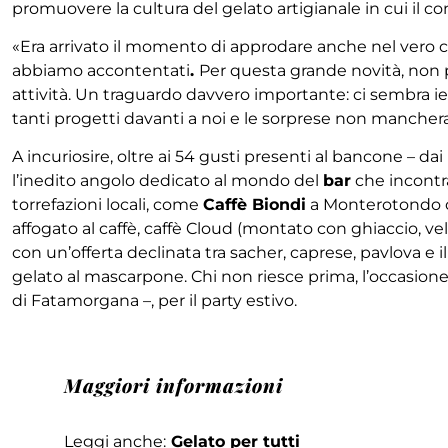
promuovere la cultura del gelato artigianale in cui il c
«Era arrivato il momento di approdare anche nel vero c
abbiamo accontentati
.
Per questa grande novità, non 
attività. Un traguardo davvero importante: ci sembra i
tanti progetti davanti a noi e le sorprese non manchera
A incuriosire, oltre ai 54 gusti presenti al bancone – d
l’inedito angolo dedicato al mondo del
bar
che incontra
torrefazioni locali, come
Caffè Biondi
a Monterotondo
affogato al caffè, caffè Cloud (montato con ghiaccio, v
con un’offerta declinata tra sacher, caprese, pavlova 
gelato al mascarpone. Chi non riesce prima, l’occasio
di Fatamorgana –, per il party estivo.
Maggiori informazioni
Leggi anche:
Gelato per tutti