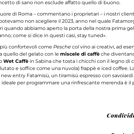
oncetto di sano non esclude affatto quello di buono.
uore di Roma – commentano i proprietari – i nostri client
potevamo non scegliere il 2023, anno nel quale Fatamorga
eri quando abbiamo aperto la porta della nostra prima gel
nno; come si dice in questi casi, stay tuned».
ai più confortevoli come
Pesche col vino
ai creativi, ad es
 quello del gelato con le
miscele di caffè
che diventano 
 o
Wet Caffè
in Sabina che tosta i chicchi con il legno di 
ellutato e soffice come una nuvola) frappè e iced coffee. L
e il new entry Fatamisù, un tiramisù espresso con savoia
ne ideale per programmare una rinfrescante merenda è il
Condivid