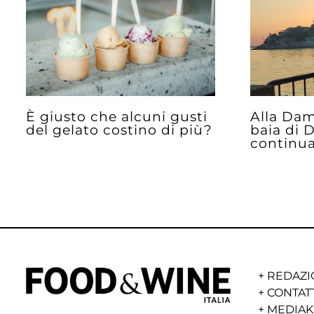
È giusto che alcuni gusti
Alla Dam
del gelato costino di più?
baia di D
continu
+
REDAZI
+
CONTAT
+
MEDIAK