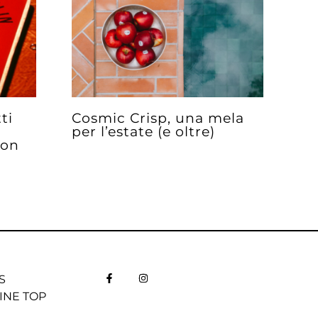
ti
Cosmic Crisp, una mela
per l’estate (e oltre)
non
S
INE TOP