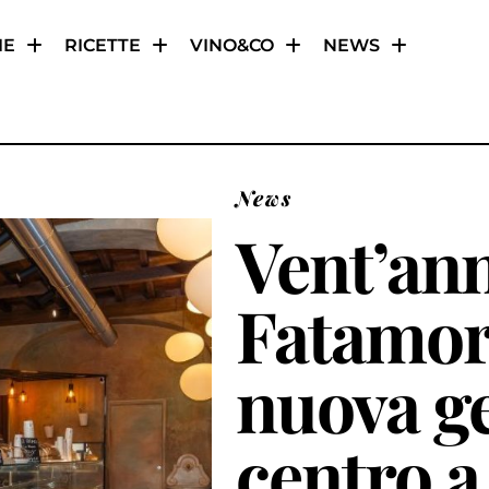
IE
RICETTE
VINO&CO
NEWS
News
Vent’ann
Fatamor
nuova ge
centro 