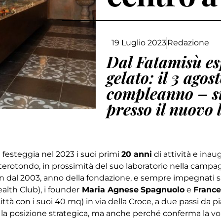
19 Luglio 2023
Redazione
Dal Fatamisù es
gelato: il 3 ago
compleanno – si
presso il nuovo 
a
festeggia nel 2023 i suoi primi
20 anni
di attività e inau
erotondo, in prossimità del suo laboratorio nella campagn
n dal 2003, anno della fondazione, e sempre impegnati s
alth Club), i founder
Maria Agnese
Spagnuolo
e
Franc
ittà con i suoi 40 mq) in via della Croce, a due passi da p
r la posizione strategica, ma anche perché conferma la vo