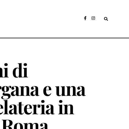
i di
gana e una
lateria in
a Roma