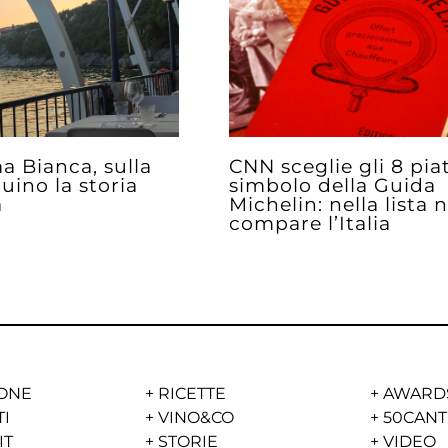
a Bianca, sulla
CNN sceglie gli 8 piat
uino la storia
simbolo della Guida
a
Michelin: nella lista 
compare l’Italia
ONE
+
RICETTE
+
AWARD
TI
+
VINO&CO
+
50CANT
IT
+
STORIE
+
VIDEO