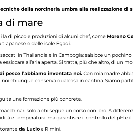
tecniche della norcineria umbra alla realizzazione di 
a di mare
di là di piccole produzioni di alcuni chef, come
Moreno Ce
ta trapanese e delle isole Egadi.
nsaccati in Thailandia e in Cambogia: salsicce un pochino
care all’aria aperta. Si tratta, più che altro, di un mo
 di pesce l’abbiamo inventata noi.
Con mia madre abbiamo
da noi chiunque conserva qualcosa in cantina. Siamo par
.
seguita una formazione più concreta.
macchinari solo a chi segue un corso con loro. A differenza de
dità e temperatura, ma garantisce il controllo del pH e il r
storante
da Lucio
a Rimini.