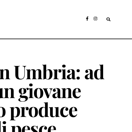
in Umbria: ad
un giovane
no produce
i pesce