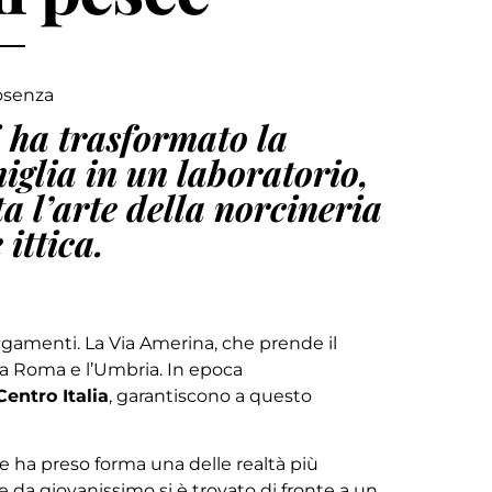
osenza
 ha trasformato la
iglia in un laboratorio,
a l’arte della norcineria
ittica.
legamenti. La Via Amerina, che prende il
ra Roma e l’Umbria. In epoca
Centro Italia
, garantiscono a questo
he ha preso forma una delle realtà più
he da giovanissimo si è trovato di fronte a un