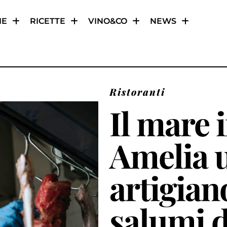
IE
RICETTE
VINO&CO
NEWS
Ristoranti
Il mare 
Amelia 
artigia
salumi d