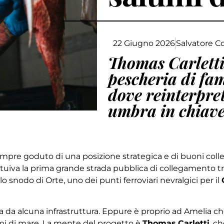
22 Giugno 2026
Salvatore C
Thomas Carletti
pescheria di fam
dove reinterpret
umbra in chiave 
ha sempre goduto di una posizione strategica e di buoni col
tuiva la prima grande strada pubblica di collegamento t
o snodo di Orte, uno dei punti ferroviari nevralgici per il
ta da alcuna infrastruttura. Eppure è proprio ad Amelia c
umi di mare. La mente del progetto è
Thomas
Carletti
, c