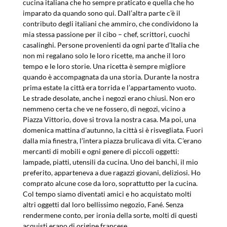
cucina italiana che ho sempre praticato e quella che ho
imparato da quando sono qui. Dall’altra parte c’è il
contributo degli italiani che ammiro, che condividono la
mia stessa passione per il cibo – chef, scrittori, cuochi
casalinghi. Persone provenienti da ogni parte d’Italia che
non mi regalano solo le loro ricette, ma anche il loro
tempo e le loro storie. Una ricetta è sempre migliore
quando è accompagnata da una storia. Durante la nostra
prima estate la città era torrida e l’appartamento vuoto.
Le strade desolate, anche i negozi erano chiusi. Non ero
nemmeno certa che ve ne fossero, di negozi, vicino a
Piazza Vittorio, dove si trova la nostra casa. Ma poi, una
domenica mattina d’autunno, la città si è risvegliata. Fuori
dalla mia finestra, l’intera piazza brulicava di vita. C’erano
mercanti di mobili e ogni genere di piccoli oggetti:
lampade, piatti, utensili da cucina. Uno dei banchi, il mio
preferito, apparteneva a due ragazzi giovani, deliziosi. Ho
comprato alcune cose da loro, soprattutto per la cucina.
Col tempo siamo diventati amici e ho acquistato molti
altri oggetti dal loro bellissimo negozio, Fané. Senza
rendermene conto, per ironia della sorte, molti di questi
acquisti erano di origine francese.