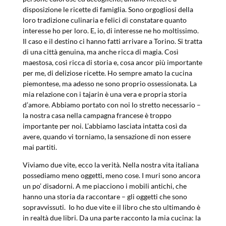
disposizione le ricette di famiglia. Sono orgogliosi della
loro tradizione culinaria e felici di constatare quanto
interesse ho per loro. E, io, di interesse ne ho moltissimo.
Il caso e il destino ci hanno fatti arrivare a Torino. Si tratta
di una città genuina, ma anche ricca di magia. Così
maestosa, così ricca di storia e, cosa ancor più importante
per me, di deliziose ricette. Ho sempre amato la cucina
piemontese, ma adesso ne sono proprio ossessionata. La
mia relazione con i tajarin è una vera e propria storia
d’amore. Abbiamo portato con noi lo stretto necessario –
la nostra casa nella campagna francese è troppo
importante per noi. L’abbiamo lasciata intatta così da
avere, quando vi torniamo, la sensazione di non essere
mai partiti.
Viviamo due vite, ecco la verità. Nella nostra vita italiana
possediamo meno oggetti, meno cose. I muri sono ancora
un po’ disadorni. A me piacciono i mobili antichi, che
hanno una storia da raccontare – gli oggetti che sono
sopravvissuti. Io ho due vite e il libro che sto ultimando è
in realtà due libri. Da una parte racconto la mia cucina: la