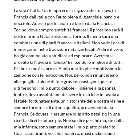
La vita è buffa. Un tempo ero la ragazza che tornava in
Francia dall’Italia con l’auto piena di guanciale, barolo e
nocciole. Adesso porto anatra e burro dalla Francia a
Torino, dove compro antichità francesi. Il prossimo sarà il
nostro primo Natale insieme a Torino. Il menu sarà una
combinazione di piatti francesi e italiani. Non vedo l’ora di
immergermi nelle tradizioni natalizie locali. A dire il vero,
ho già cominciato a studiare ed esplorare. Avete mai
provato la Nuvola di Ghigo? È il pandoro migliore di tutti.
E il burro ne è la prova. A mio marito piace moltissimo lo
zampone con le lenticchie. Noi, però, non rinunceremo
alle quaglie ripiene di foie gras con castagne (queste
ultime sono il mio punto debole – insieme alla panna).
Inoltre, devo assolutamente avere le ostriche in tavola a
Natale: fortunatamente, un ristorante della nostra via ne è
sempre fornito, e di ottima qualità, provenienti dalla
Francia. Se dovessi riassumere lo spirito natalizio in una
ricetta, direi le mince pie. Non so dire perché ma, sin dalla
mia infanzia, sono sempre state il mio piatto preferito.
Così rassicuranti, vecchia maniera, quasi dickensiane.