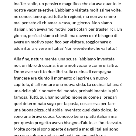
inafferrabile, un pensiero magnifico che durava quanto le
nostre vacanze estive. L’abbiamo visitata moltissime volte,
ne conosciamo quasi tutte le regioni, ma non avremmo
mai pensato di chiamarla casa, un giorno. Non siamo
italiani, non avevamo motivi particolari per trasferirci. Un
giorno, però, ci siamo chiesti: ma davvero c’è bisogno di
avere un motivo specifico per visitare, soggiornare o
addirittura vivere in Italia? Non è evidente che va fatto?
Alla fine, naturalmente, una scusa l’abbiamo inventata
noi: un libro di cucina. È una motivazione come un’altra.
Dopo aver scritto due libri sulla cucina di campagna
francese era giunto il momento di aprire un nuovo
capitolo, di affrontare una nuova sfida. La cucina italiana è
una delle più rinomate del mondo, probabilmente la più
famosa. Tutti, qui, hanno un’opinione su come si prepari
quel determinato sugo per la pasta, cosa serva per fare
una buona pizza, chi abbia inventato quel dato dolce.
Io
sono una brava cuoca. Conosco bene i piatti italiani ma
per questo progetto avevo bisogno d’aiuto, e l’ho ricevuto.
Molte porte si sono aperte davanti a me: gli italiani sono
persone calorose ed accoglienti, amano mettere a