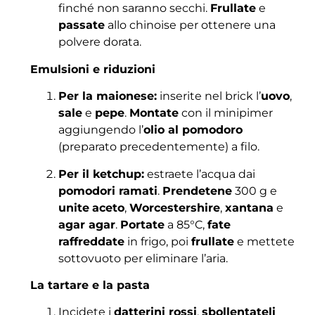
finché non saranno secchi.
Frullate
e
passate
allo chinoise per ottenere una
polvere dorata.
Emulsioni e riduzioni
Per la maionese:
inserite nel brick l’
uovo
,
sale
e
pepe
.
Montate
con il minipimer
aggiungendo l’
olio al pomodoro
(preparato precedentemente) a filo.
Per il ketchup:
estraete l’acqua dai
pomodori ramati
.
Prendetene
300 g e
unite
aceto
,
Worcestershire
,
xantana
e
agar agar
.
Portate
a 85°C,
fate
raffreddate
in frigo, poi
frullate
e mettete
sottovuoto per eliminare l’aria.
La tartare e la pasta
Incidete i
datterini rossi
,
sbollentateli