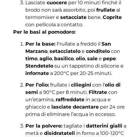
Lasciate
cuocere
per 10 minuti finché il
brodo non sarà assorbito, poi
frullate
al
termomixer e
setacciate
bene.
Coprite
con pellicola a contatto.
Per le basi al pomodoro:
Per la base:
Frullate a freddo il
San
Marzano
,
setacciatelo
e
conditelo
con
timo
,
aglio
,
basilico
,
olio
,
sale
e
pepe
.
Stendetelo
su un tappetino di silicone e
infornate
a 200°C per 20-25 minuti.
Per l’olio:
frullate i
ciliegini
con l’
olio di
semi
a 90°C per 8 minuti.
Filtrate
con
un’etamina,
raffreddate
in acqua e
ghiaccio e
lasciate decantare
per 24 ore
prima di eliminare l’acqua in eccesso.
Per la polvere:
tagliate i
datterini gialli
a
metà e
disidratateli
in forno a 100-120°C