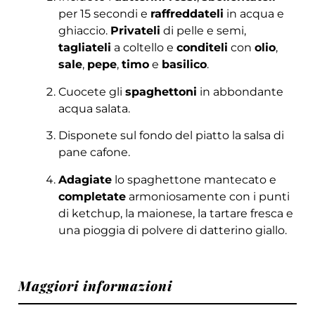
per 15 secondi e
raffreddateli
in acqua e
ghiaccio.
Privateli
di pelle e semi,
tagliateli
a coltello e
conditeli
con
olio
,
sale
,
pepe
,
timo
e
basilico
.
Cuocete gli
spaghettoni
in abbondante
acqua salata.
Disponete sul fondo del piatto la salsa di
pane cafone.
Adagiate
lo spaghettone mantecato e
completate
armoniosamente con i punti
di ketchup, la maionese, la tartare fresca e
una pioggia di polvere di datterino giallo.
Maggiori informazioni