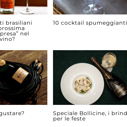
i brasiliani
10 cocktail spumeggiant
prossima
presa” nel
vino?
gustare?
Speciale Bollicine, i brind
per le feste