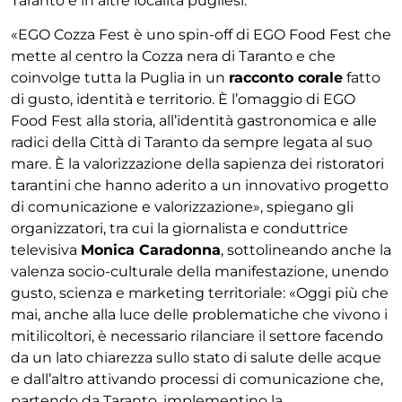
Taranto e in altre località pugliesi.
«EGO Cozza Fest è uno spin-off di EGO Food Fest che
mette al centro la Cozza nera di Taranto e che
coinvolge tutta la Puglia in un
racconto corale
fatto
di gusto, identità e territorio. È l’omaggio di EGO
Food Fest alla storia, all’identità gastronomica e alle
radici della Città di Taranto da sempre legata al suo
mare. È la valorizzazione della sapienza dei ristoratori
tarantini che hanno aderito a un innovativo progetto
di comunicazione e valorizzazione», spiegano gli
organizzatori, tra cui la giornalista e conduttrice
televisiva
Monica Caradonna
, sottolineando anche la
valenza socio-culturale della manifestazione, unendo
gusto, scienza e marketing territoriale: «Oggi più che
mai, anche alla luce delle problematiche che vivono i
mitilicoltori, è necessario rilanciare il settore facendo
da un lato chiarezza sullo stato di salute delle acque
e dall’altro attivando processi di comunicazione che,
partendo da Taranto, implementino la