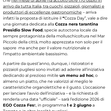
che
nel mese di aprile ha accolto oltre 170 ospiti in
arrivo da tutta Italia, tra cuochi, pizzaioli, giornalisti e
produttori di eccellenze gastronomiche
– arriva
infatti la proposta di istituire il
“
Cozza Day”, vale a dire
una giornata dedicata alla
Cozza nera tarantina
Presidio Slow Food
, specie autoctona locale da
sempre protagonista della molluschicoltura nel Mar
Piccolo della città, molto apprezzata non solo per il
sapore ma anche per il valore nutrizionale e
l’impatto ambientale bassissimo.
A partire da quest’anno, dunque, i ristoratori e
pizzaioli pugliesi sono invitati ad aderire all’iniziativa
dedicando al prezioso mitile
un menu ad hoc
, o
almeno un piatto, che ne valorizzi al meglio le
caratteristiche organolettiche e il gusto. L’occasione
per lanciare l’avvio dell’iniziativa – e la richiesta di
renderla una data “ufficiale” – sarà l’edizione 2026 di
EGO Cozza Fes
t, in programma
1 e 2 giugno
a