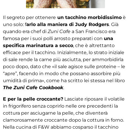
Il segreto per ottenere
un tacchino morbidissimo
è
uno solo: f
arlo alla maniera di Judy Rodgers
. Già
quando era chef di
Zuni Cafe
a San Francisco era
famosa per i suoi polli arrosto preparati con
una
specifica marinatura a secco
, che è altrettanto
efficace per il tacchino. Inizialmente, lo strato iniziale
di sale rende la carne più asciutta, per ammorbidirla
poco dopo, dato che «il sale agisce sulle proteine – le
“apre”, facendo in modo che possano assorbire più
umidità di prima», come ha scritto lei stessa nel libro
The Zuni Cafe Cookbook
.
E per la pelle croccante?
Lasciate riposare il volatile
in frigorifero senza coprirlo nelle ore precedenti la
cottura per asciugarne la pelle, che diventerà
clamorosamente croccante dopo la cottura in forno.
Nella cucina di F&W abbiamo cosparso il tacchino