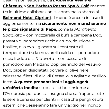
destinazioni esclusive, da
L’Albereta Relais &
Châteaux
a
San Barbato Resort Spa & Golf
, mentre
tra le ultime collaborazioni si annovera lo sbarco al
Belmond Hotel Cipriani
. Il menu è ancora in fase di
aggiornamento ma
sicuramente non mancheranno
le pizze signature di Pepe
, come la
Margherita
Sbagliata
– con mozzarella di bufala campana Dop,
passata di pomodoro riccio a crudo, riduzione di
basilico, olio evo – giocata sul contrasto di
temperature tra la mozzarella calda e il pomodoro
riccio freddo o la
Ritrovata
– con passata di
pomodoro San Marzano Dop, piennolo del Vesuvio
Dop, capperi disidratati, polvere di olive nere
caiazzane, filetti di alici di Cetara, olio agliato e basilico
fritto.
A queste preparazioni si aggiungerà
un’offerta inedita
studiata ad hoc insieme a
D’Ambrosio per questa insegna che sarà aperta tutte
le sere a cena sia per clienti in casa che per gli ospiti
esterni che desireranno fare un viaggio nel mondo