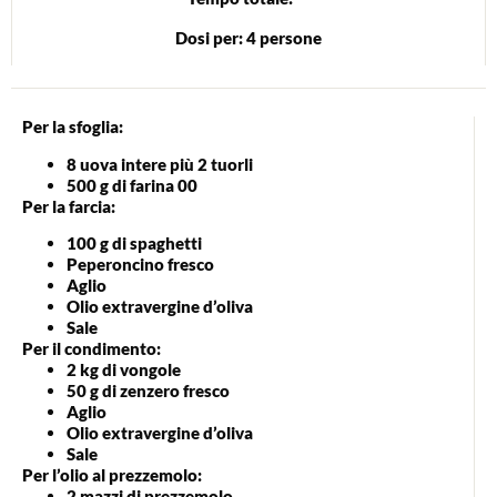
Dosi per: 4 persone
Per la sfoglia:
8 uova intere più 2 tuorli
500 g di farina 00
Per la farcia:
100 g di spaghetti
Peperoncino fresco
Aglio
Olio extravergine d’oliva
Sale
Per il condimento:
2 kg di vongole
50 g di zenzero fresco
Aglio
Olio extravergine d’oliva
Sale
Per l’olio al prezzemolo:
2 mazzi di prezzemolo