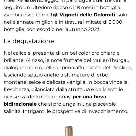
mesi. All’assemblaggio, in parti uguali, dei tre vini, è
seguito un ulteriore riposo di 18 mesi in bottiglia.
Zymbra esce come
Igt Vigneti delle Dolomiti
, solo
nelle annate migliori e in tiratura limitata di 3.000
bottiglie, con esordio nell’autunno 2023.
La degustazione
Nel calice si presenta di un bel color oro chiaro e
brillante. Al naso, le note fruttate del Müller-Thurgau
dialogano con quelle appena affumicate del Riesling,
lasciando spazio anche a sfumature di erbe
montane, selce e delicata vaniglia. In bocca vince la
freschezza, bilanciata dalla struttura e dalla sottile
grassezza dello Chardonnay,
per una beva
bidirezionale
che si prolunga in una piacevole
salinità. Intriganti le prospettive di invecchiamento.