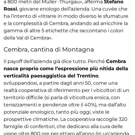
a 800 metri del Müller -Thurgau», afferma
Stefano
Rossi
, giovane enologo dell’azienda. Una cuvée che
ha l’intento di «ritrarre in modo diverso le sfumature
e la complessità di Cembra, andando ad arricchire la
gamma di altre 5 etichette che raccontano i colori
della Val di Cembra».
Cembra, cantina di Montagna
Il payoff dell’azienda già dice tutto. Perché
Cembra
nasce proprio come l’espressione più nitida della
verticalità paesaggistica del Trentino
,
sviluppandosi, a partire dagli anni 50, come una
realtà cooperativa di riferimento per i viticoltori di un
territorio difficile (si parla di viticoltura eroica, con
terrazzamenti e pendenze oltre il 40%), ma dall’alto
potenziale enologico, tanto più oggi, viste le
prospettive climatiche. La cooperativa raccoglie 320
famiglie di conferitori, che dedicano alla cura delle
vigne oltre 800 ore per ettaro all’anno (in un’azienda