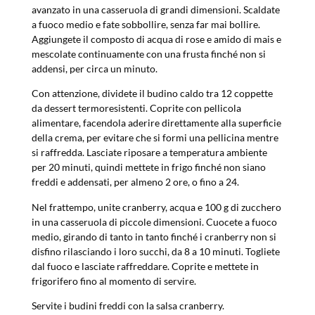
avanzato in una casseruola di grandi dimensioni. Scaldate
a fuoco medio e fate sobbollire, senza far mai bollire.
Aggiungete il composto di acqua di rose e amido di mais e
mescolate continuamente con una frusta finché non si
addensi, per circa un minuto.
Con attenzione, dividete il budino caldo tra 12 coppette
da dessert termoresistenti. Coprite con pellicola
alimentare, facendola aderire direttamente alla superficie
della crema, per evitare che si formi una pellicina mentre
si raffredda. Lasciate riposare a temperatura ambiente
per 20 minuti, quindi mettete in frigo finché non siano
freddi e addensati, per almeno 2 ore, o fino a 24.
Nel frattempo, unite cranberry, acqua e 100 g di zucchero
in una casseruola di piccole dimensioni. Cuocete a fuoco
medio, girando di tanto in tanto finché i cranberry non si
disfino rilasciando i loro succhi, da 8 a 10 minuti. Togliete
dal fuoco e lasciate raffreddare. Coprite e mettete in
frigorifero fino al momento di servire.
Servite i budini freddi con la salsa cranberry.