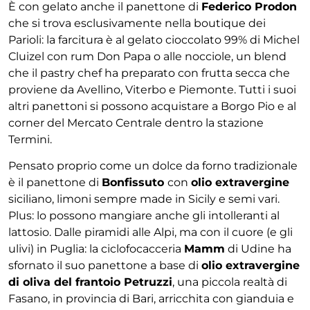
È con gelato anche il panettone di
Federico Prodon
che si trova esclusivamente nella boutique dei
Parioli: la farcitura è al gelato cioccolato 99% di Michel
Cluizel con rum Don Papa o alle nocciole, un blend
che il pastry chef ha preparato con frutta secca che
proviene da Avellino, Viterbo e Piemonte. Tutti i suoi
altri panettoni si possono acquistare a Borgo Pio e al
corner del Mercato Centrale dentro la stazione
Termini.
Pensato proprio come un dolce da forno tradizionale
è il panettone di
Bonfissuto
con
olio extravergine
siciliano, limoni sempre made in Sicily e semi vari.
Plus: lo possono mangiare anche gli intolleranti al
lattosio. Dalle piramidi alle Alpi, ma con il cuore (e gli
ulivi) in Puglia: la ciclofocacceria
Mamm
di Udine ha
sfornato il suo panettone a base di
olio extravergine
di oliva del frantoio Petruzzi
, una piccola realtà di
Fasano, in provincia di Bari, arricchita con gianduia e