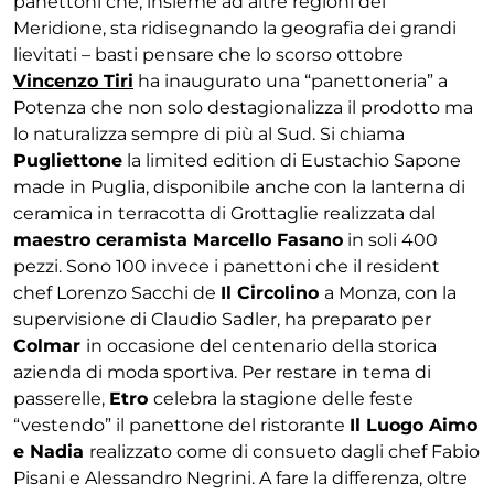
panettoni che, insieme ad altre regioni del
Meridione, sta ridisegnando la geografia dei grandi
lievitati – basti pensare che lo scorso ottobre
Vincenzo Tiri
ha inaugurato una “panettoneria” a
Potenza che non solo destagionalizza il prodotto ma
lo naturalizza sempre di più al Sud. Si chiama
Pugliettone
la limited edition di Eustachio Sapone
made in Puglia, disponibile anche con la lanterna di
ceramica in terracotta di Grottaglie realizzata dal
maestro ceramista Marcello Fasano
in soli 400
pezzi. Sono 100 invece i panettoni che il resident
chef Lorenzo Sacchi de
Il Circolino
a Monza, con la
supervisione di Claudio Sadler, ha preparato per
Colmar
in occasione del centenario della storica
azienda di moda sportiva. Per restare in tema di
passerelle,
Etro
celebra la stagione delle feste
“vestendo” il panettone del ristorante
Il Luogo Aimo
e Nadia
realizzato come di consueto dagli chef Fabio
Pisani e Alessandro Negrini. A fare la differenza, oltre