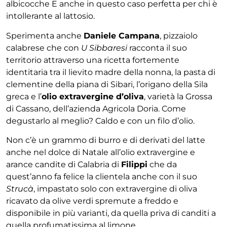
albicocche E anche in questo caso perfetta per chi è
intollerante al lattosio.
Sperimenta anche
Daniele Campana
, pizzaiolo
calabrese che con
U Sibbaresi
racconta il suo
territorio attraverso una ricetta fortemente
identitaria tra il lievito madre della nonna, la pasta di
clementine della piana di Sibari, l’origano della Sila
greca e l’
olio extravergine d’oliva
, varietà la Grossa
di Cassano, dell’azienda Agricola Doria. Come
degustarlo al meglio? Caldo e con un filo d’olio.
Non c’è un grammo di burro e di derivati del latte
anche nel dolce di Natale all’olio extravergine e
arance candite di Calabria di
Filippi
che da
quest’anno fa felice la clientela anche con il suo
Strucà
, impastato solo con extravergine di oliva
ricavato da olive verdi spremute a freddo e
disponibile in più varianti, da quella priva di canditi a
quella profumatissima al limone.