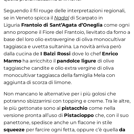
Seguendo il fil rouge delle interpretazioni regionali,
se in Veneto spicca il
Nadal
di Scarpato in
Liguria
Frantoio di Sant’Agata d’Oneglia
come ogni
anno propone il Fiore del Frantoio, lievitato da forno a
base del loro olio extravergine di oliva monocultivar
taggiasca e uvetta sultanina. La novità arriva però
dalla cucina de
I Balzi Rossi
dove lo chef
Enrico
Marmo
ha arricchito il
pandolce ligure
di olive
taggiasche candite e olio extra vergine di oliva
monocultivar taggiasca della famiglia Mela con
aggiunta di scorza di limone.
Non mancano le alternative per i più golosi che
potranno sbizzarrirsi con topping e creme. Tra le altre,
le più gettonate sono al
pistacchio
come nella
versione pronta all’uso di
Pistacioppo
che, con il suo
panettone, spedisce anche un flacone in stile
squeeze
per farcire ogni fetta, oppure c’è quella
da