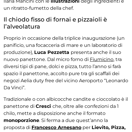
Ilaria Mancini con le
illustrazioni
degli ingredienti e
un ritratto-fumetto della chef.
Il chiodo fisso di fornai e pizzaioli è
l’alveolatura
Proprio in occasione della triplice inaugurazione (un
panificio, una focacceria di mare e un laboratorio di
produzione),
Luca Pezzetta
presenta anche il suo
nuovo panettone. Dal micro forno di
Fiumicino
, tra
diversi tipi di pane, dolci e pizza, tutto l’anno si farà
spazio il panettone, accolto pure tra gli scaffali dei
negozi Aelia duty free del vicino Aeroporto “Leonardo
Da Vinci”.
Tradizionale o con albicocche candite e cioccolato è il
panettone di
Cresci
che, oltre alle confezioni da 1
chilo, mette a disposizione anche il formato
monoporzione
. Si ferma a due quest’anno la
proposta di
Francesco Arnesano
per
Lievito, Pizza,