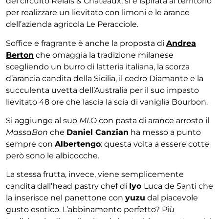
del circuito Relais & Châteaux, si è ispirata al territorio
per realizzare un lievitato con limoni e le arance
dell’azienda agricola Le Peracciole.
Soffice e fragrante è anche la proposta di
Andrea
Berton
che omaggia la tradizione milanese
scegliendo un
burro di latteria italiana, la scorza
d’arancia candita della Sicilia, il cedro Diamante e la
succulenta uvetta dell’Australia per il suo impasto
lievitato 48 ore che lascia la scia di vaniglia Bourbon.
Si aggiunge al suo
MI
.O con pasta di arance arrosto il
MassaBon
che
Daniel Canzian
ha messo a punto
sempre con
Albertengo
: questa volta a essere cotte
però sono le albicocche.
La stessa frutta, invece, viene semplicemente
candita dall’
head pastry chef di
Iyo
Luca de Santi
che
la inserisce nel panettone con
yuzu
dal piacevole
gusto esotico. L’abbinamento perfetto? Più