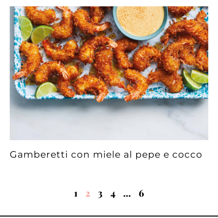
Gamberetti con miele al pepe e cocco
1
2
3
4
…
6